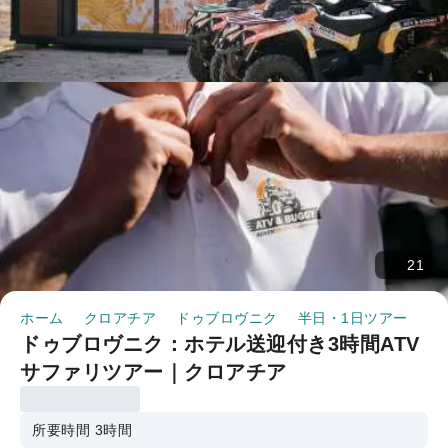
21
ホーム
クロアチア
ドゥブロヴニク
半日・1日ツアー
ドゥブロヴニク：ホテル送迎付
ドゥブロヴニク：ホテル送迎付き3時間ATV
サファリツアー｜クロアチア
所要時間 3時間