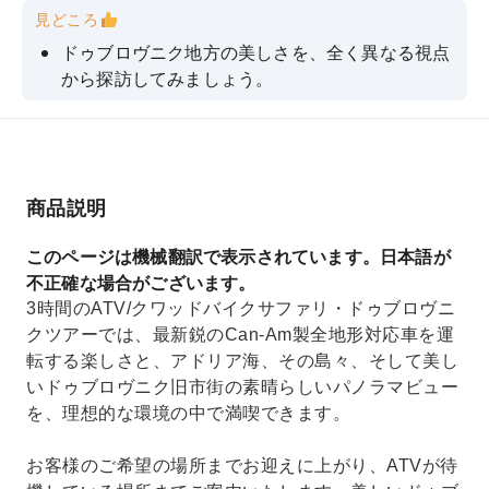
見どころ
ドゥブロヴニク地方の美しさを、全く異なる視点
から探訪してみましょう。
手つかずの自然と、ドゥブロヴニクの海と旧市街
の美しい景色をお楽しみください。
最新のATV車両で、最も魅力的で美しい場所を巡
りましょう。
商品説明
このページは機械翻訳で表示されています。日本語が
不正確な場合がございます。
3時間のATV/クワッドバイクサファリ・ドゥブロヴニ
クツアーでは、最新鋭のCan-Am製全地形対応車を運
転する楽しさと、アドリア海、その島々、そして美し
いドゥブロヴニク旧市街の素晴らしいパノラマビュー
を、理想的な環境の中で満喫できます。
お客様のご希望の場所までお迎えに上がり、ATVが待