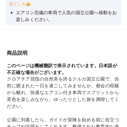
見どころ
エアコン完備の車両で人気の国立公園へ移動をお
楽しみください。
緑豊かな周囲の景色と石灰棚をお楽しみくださ
い。
都会の喧騒から逃れて、自然の中で一日を過ごそ
う
商品説明
自然の息を呑むような美しさを楽しみながら、
このページは機械翻訳で表示されています。日本語が
数々の美しい遊歩道を発見しよう。
不正確な場合がございます。
魅力的な町スクラディンを散策し、美しい地元の
クロアチア屈指の自然美を誇るクルカ国立公園で、自
ビーチで泳ぎましょう。
然に囲まれた一日を過ごしてみませんか。都会の喧騒
から離れ、快適なエアコン付き車両でスプリットから
景色を楽しみながら、ゆったりとした旅を満喫してく
ださい。
公園に到着したら、ガイドが冒険を始める前に役立つ
チップや説明をしてくれます。整備された教育的な遊