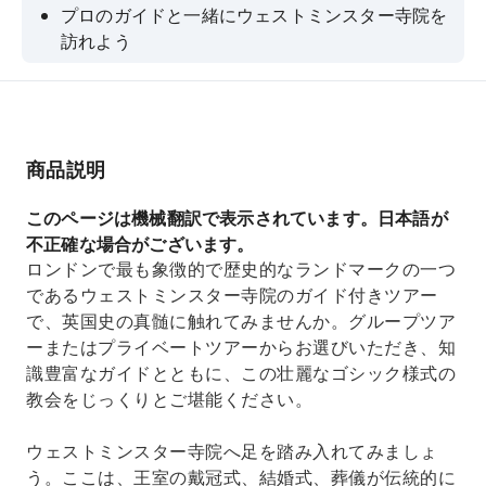
プロのガイドと一緒にウェストミンスター寺院を
訪れよう
戴冠式用の椅子と王家の墓を間近でご覧くださ
い。
詩人のコーナーやイギリスの伝説的人物たちの墓
を巡ってみよう
商品説明
王室の結婚式、戴冠式、葬儀について学びましょ
このページは機械翻訳で表示されています。日本語が
う。
不正確な場合がございます。
国会議事堂への入場を含むアップグレード
ロンドンで最も象徴的で歴史的なランドマークの一つ
であるウェストミンスター寺院のガイド付きツアー
で、英国史の真髄に触れてみませんか。グループツア
ーまたはプライベートツアーからお選びいただき、知
識豊富なガイドとともに、この壮麗なゴシック様式の
教会をじっくりとご堪能ください。
ウェストミンスター寺院へ足を踏み入れてみましょ
う。ここは、王室の戴冠式、結婚式、葬儀が伝統的に