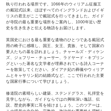
執り行われる場所です。1066年のウィリアム征服王
の戴冠式以来、ほぼすべてのイングランドおよびイギ
リスの君主がここで戴冠式を行ってきました。ガイド
が寺院の最も重要な場所をご案内し、1000年近い歴
史を生き生きと伝える物語をお届けします。
英国史における最も重要な遺物のひとつである戴冠式
用の椅子に感嘆し、国王、女王、貴族、そして国家の
要人たちの墓を訪れましょう。チャールズ・ディケン
ズ、ジェフリー・チョーサー、ラドヤード・キプリン
グといった著名な文学者が埋葬されている詩人コーナ
ーを散策してください。ダイアナ妃の葬儀やウィリア
ムとキャサリン妃の結婚式など、ここで行われた主要
な国家行事について学びましょう。
修道院の素晴らしい建築、ステンドグラス、礼拝堂を
見学しながら、ガイドならではの興味深い逸話、伝
説、歴史的事実に耳を傾けましょう。このツアーは、