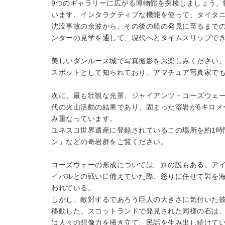
9つのギャラリーに広がる博物館を探検しましょう。
います。インタラクティブな機能を使って、タイタ
沈没事故の余波から、その後の船の発見に至るまで
ンターの見学を通して、現代へとタイムスリップで
美しいダンルース城で写真撮影をお楽しみください。
スポットとして知られており、アマチュア写真家で
次に、最も壮観な光景、ジャイアンツ・コーズウェ
代の火山活動の結果であり、固まった溶岩が6キロメ
み重なっています。
ユネスコ世界遺産に登録されているこの場所を約1時
ン」などの奇岩群をご覧ください。
コーズウェーの形成については、別の説もある。ア
イバルとの戦いに備えていた際、怒りに任せて岩を
われている。
しかし、敵対するであろう巨人の大きさに気付いた
移動した。スコットランドで発見された同様の石は
は人々の想像力を掻き立て、民話を生み出し続けて