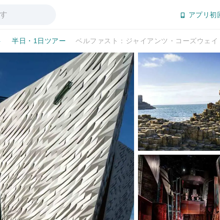
アプリ初
ト
半日・1日ツアー