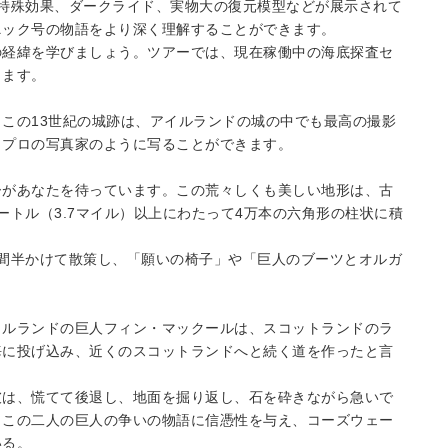
特殊効果、ダークライド、実物大の復元模型などが展示されて
ニック号の物語をより深く理解することができます。
の経緯を学びましょう。ツアーでは、現在稼働中の海底探査セ
きます。
この13世紀の城跡は、アイルランドの城の中でも最高の撮影
もプロの写真家のように写ることができます。
ーがあなたを待っています。この荒々しくも美しい地形は、古
ートル（3.7マイル）以上にわたって4万本の六角形の柱状に積
間半かけて散策し、「願いの椅子」や「巨人のブーツとオルガ
イルランドの巨人フィン・マックールは、スコットランドのラ
海に投げ込み、近くのスコットランドへと続く道を作ったと言
彼は、慌てて後退し、地面を掘り返し、石を砕きながら急いで
、この二人の巨人の争いの物語に信憑性を与え、コーズウェー
いる。