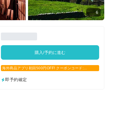
6
購入/予約に進む
海外商品アプリ初回500円OFF! クーポンコード:
APP500
即予約確定