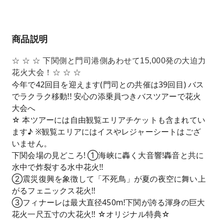
商品説明
☆ ☆ ☆ 下関側と門司港側あわせて15,000発の大迫力
花火大会！☆ ☆ ☆
今年で42回目を迎えます(門司との共催は39回目) バス
でラクラク移動!! 安心の添乗員つきバスツアーで花火
大会へ
☆ 本ツアーには自由観覧エリアチケットも含まれてい
ます♪ ※観覧エリアにはイスやレジャーシートはござ
いません。
下関会場の見どころ! ①海峡に轟く大音響!轟音と共に
水中で炸裂する水中花火!!
②震災復興を象徴して「不死鳥」が夏の夜空に舞い上
がるフェニックス花火!!
③フィナーレは最大直径450m!下関が誇る渾身の巨大
花火一尺五寸の大花火!! ☆オリジナル特典☆