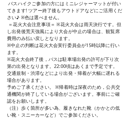
バスハイクご参加の方にはミニレジャーマットが付い
てきます! ツアー終了後もアウトドアなどにご活用くだ
さい♪ ※色は選べません。
＝花火大会注意事項＝ ※花火大会は雨天決行です。但
し出発後荒天強風により大会が中止の場合は、観覧席
費用のみ払い戻しとなります。
※中止の判断は花火大会実行委員会が15時以降に行い
ます。
※花火大会終了後，バスは駐車場出発の許可が下り次
第の出発となります。22:00頃はあくまで予定です。
交通規制・渋滞などにより出発・帰着が大幅に遅れる
場合があります。
予めご了承ください。 ※帰着時は深夜のため，公共交
通機関が終了している場合がございます。事前にご確
認をお願いします。
（注）歩く箇所が多い為、履きなれた靴（かかとの低
い靴・スニーカーなど）でご参加ください。