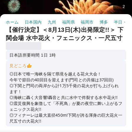
2
ホーム
日本国内
九州
福岡県
福岡市
博多
半日・1
【催行決定】＜8月13日(木)出発限定!!＞ 下
関会場 水中花火・フェニックス・一尺五寸
玉 第42回 関門海峡花火大会※当日は日本語
案内のみ
日本語
所要時間 1日 1時
見どころ
◎日本で唯一海峡を隔て県境を越える花火大会！
今年で節目の40回目を迎えます(門司との共催は37回目)
◎下関と門司の両岸から計1万5千発の花火が打ち上げられ
ます！
◎海峡に轟く大音響!轟音と共に水中で炸裂する水中花火!!
◎震災復興を象徴して「不死鳥」が夏の夜空に舞い上がるフ
ェニックス花火!!
◎フィナーレは最大直径450m!下関が誇る渾身の巨大花火一
尺五寸の大花火!!