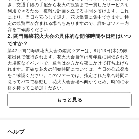
き、交通手段の手配から花火の観覧まで一貫したサービスを
利用できるため、複雑な計画を立てる手間を省けます。これ
により、当日を安心して迎え、花火鑑賞に集中できます。特
定の観覧席が含まれる場合もありますので、詳細はツアー内
容をご確認ください。
2. 関門海峡花火大会の具体的な開催時間や日程はいつ
ですか？
第42回関門海峡花火大会の鑑賞ツアーは、8月13日(木)の限
定出発で催行されます。花火大会自体は毎年夏に開催される
大規模なイベントで、通常は夕方から夜にかけて打ち上げら
れます。正確な花火の開始時間については、当日の公式発表
をご確認ください。このツアーでは、指定された集合時間に
従ってバスで移動し、花火大会会場へ向かうため、時間に余
裕を持ってご参加ください。
3. 関門海峡花火大会のユニークな見どころや特別な演
もっと見る
出は何ですか？
関門海峡花火大会は、日本で唯一海峡を隔てて県境を越える
ユニークな花火大会です。下関と門司の両岸から合計1万5千
発もの花火が打ち上げられ、海峡に轟く大音響と共に水中で
炸裂する水中花火が見どころです。また、震災復興を象徴す
ヘルプ
よくあるご質問
る不死鳥が夜空に舞い上がるフェニックス花火や、フィナー