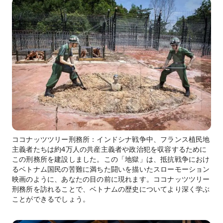
ココナッツツリー刑務所：インドシナ戦争中、フランス植民地
主義者たちは約4万人の共産主義者や政治犯を収容するために
この刑務所を建設しました。この「地獄」は、抵抗戦争におけ
るベトナム国民の苦難に満ちた闘いを描いたスローモーション
映画のように、あなたの目の前に現れます。ココナッツツリー
刑務所を訪れることで、ベトナムの歴史についてより深く学ぶ
ことができるでしょう。