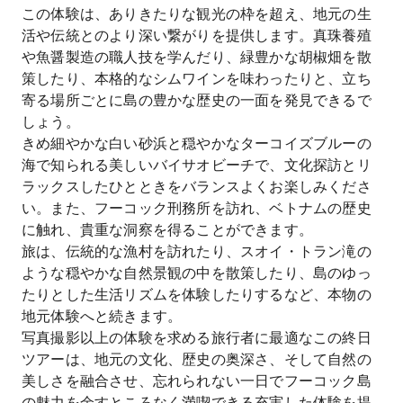
この体験は、ありきたりな観光の枠を超え、地元の生
活や伝統とのより深い繋がりを提供します。真珠養殖
や魚醤製造の職人技を学んだり、緑豊かな胡椒畑を散
策したり、本格的なシムワインを味わったりと、立ち
寄る場所ごとに島の豊かな歴史の一面を発見できるで
しょう。
きめ細やかな白い砂浜と穏やかなターコイズブルーの
海で知られる美しいバイサオビーチで、文化探訪とリ
ラックスしたひとときをバランスよくお楽しみくださ
い。また、フーコック刑務所を訪れ、ベトナムの歴史
に触れ、貴重な洞察を得ることができます。
旅は、伝統的な漁村を訪れたり、スオイ・トラン滝の
ような穏やかな自然景観の中を散策したり、島のゆっ
たりとした生活リズムを体験したりするなど、本物の
地元体験へと続きます。
写真撮影以上の体験を求める旅行者に最適なこの終日
ツアーは、地元の文化、歴史の奥深さ、そして自然の
美しさを融合させ、忘れられない一日でフーコック島
の魅力を余すところなく満喫できる充実した体験を提