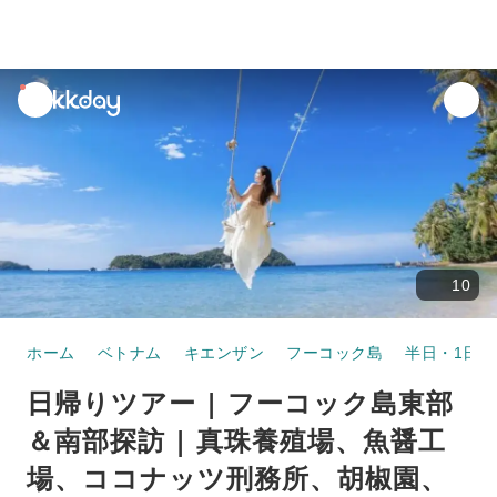
unread
notifications
10
ホーム
ベトナム
キエンザン
フーコック島
半日・1日ツ
日帰りツアー | フーコック島東部
＆南部探訪 | 真珠養殖場、魚醤工
場、ココナッツ刑務所、胡椒園、