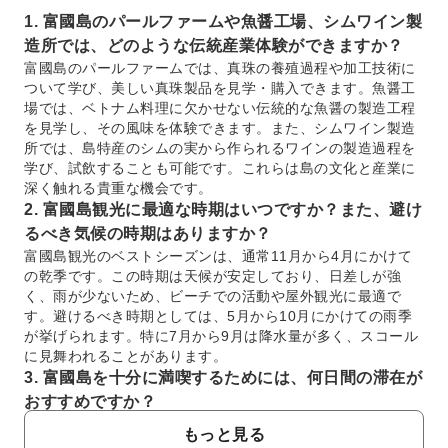
1. 富國島のパールファームや魚醤工場、シムワイン製
造所では、どのような伝統産業体験ができますか？
富國島のパールファームでは、真珠の養殖過程や加工技術に
ついて学び、美しい真珠製品を見学・購入できます。魚醤工
場では、ベトナム料理に欠かせない伝統的な魚醤の製造工程
を見学し、その風味を体験できます。また、シムワイン製造
所では、島特産のシムの実から作られるワインの製造過程を
学び、試飲することも可能です。これらは島の文化と産業に
深く触れる貴重な機会です。
2. 富國島観光に最適な時期はいつですか？また、避け
るべき気候の時期はありますか？
富國島観光のベストシーズンは、通常11月から4月にかけて
の乾季です。この時期は天候が安定しており、日差しが強
く、雨が少ないため、ビーチでの活動や屋外観光に最適で
す。避けるべき時期としては、5月から10月にかけての雨季
が挙げられます。特に7月から9月は降水量が多く、スコール
に見舞われることがあります。
3. 富國島を十分に満喫するためには、何日間の滞在が
おすすめですか？
富國島を十分に満喫し、主要な見どころやアクティビティを
もっと見る
体験するには、一般的に3日から5日間の滞在がおすすめで