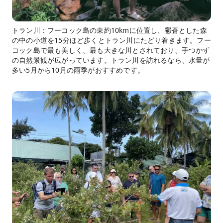
トラン川：フーコック島の東約10kmに位置し、鬱蒼とした森
の中の小道を15分ほど歩くとトラン川にたどり着きます。フー
コック島で最も美しく、最も大きな川とされており、手つかず
の自然景観が広がっています。トラン川を訪れるなら、水量が
多い5月から10月の雨季がおすすめです。