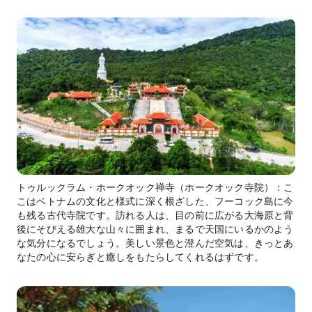
トゥルックラム・ホークオック禅寺（ホークオック寺院）：こ
こはベトナムの文化と様式に深く根ざした、フーコック島に今
も残る古代寺院です。訪れる人は、目の前に広がる大海原と背
後にそびえる雄大な山々に囲まれ、まるで天国にいるかのよう
な気分になるでしょう。美しい景色と澄んだ空気は、きっとあ
なたの心に安らぎと癒しをもたらしてくれるはずです。