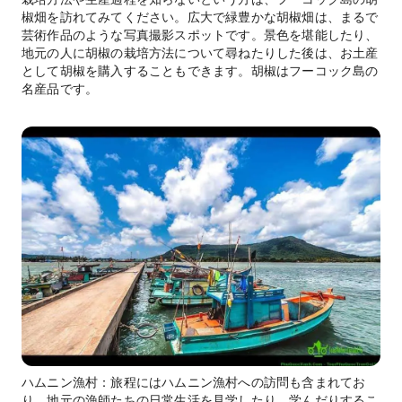
椒畑を訪れてみてください。広大で緑豊かな胡椒畑は、まるで
芸術作品のような写真撮影スポットです。景色を堪能したり、
地元の人に胡椒の栽培方法について尋ねたりした後は、お土産
として胡椒を購入することもできます。胡椒はフーコック島の
名産品です。
ハムニン漁村：旅程にはハムニン漁村への訪問も含まれてお
り、地元の漁師たちの日常生活を見学したり、学んだりするこ