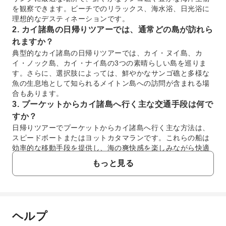
を観察できます。ビーチでのリラックス、海水浴、日光浴に
理想的なデスティネーションです。
2. カイ諸島の日帰りツアーでは、通常どの島が訪れら
れますか？
典型的なカイ諸島の日帰りツアーでは、カイ・ヌイ島、カ
イ・ノック島、カイ・ナイ島の3つの素晴らしい島を巡りま
す。さらに、選択肢によっては、鮮やかなサンゴ礁と多様な
魚の生息地として知られるメイトン島への訪問が含まれる場
合もあります。
3. プーケットからカイ諸島へ行く主な交通手段は何で
すか？
日帰りツアーでプーケットからカイ諸島へ行く主な方法は、
スピードボートまたはヨットカタマランです。これらの船は
効率的な移動手段を提供し、海の爽快感を楽しみながら快適
に島へ到着できます。
もっと見る
4. カイ・ヌイ島がシュノーケリングの人気スポットで
ある理由は何ですか？
カイ・ヌイ島は、その鮮やかなサンゴ礁と豊かな海洋生物に
より、トップシュノーケリングスポットとされています。透
ヘルプ
明度の高い海は視界が良好で、カラフルな魚や多様な水中生
よくあるご質問
態系を容易に観察できます。