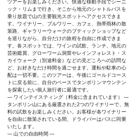
ツアーをお楽しみください。快適な移動手段でシーニ
ック・リムまで行き、そこから地元のシャトルバスを
乗り放題で山の主要観光スポットへアクセスできま
す。ワイナリー、ブルワリー、カフェ、熱帯雨林の散
策路、ギャラリーウォークのブティックショップなど
を巡りながら、自分だけの旅程を自由に作成できま
す。各スポットでは、ワインの試飲、ランチ、地元の
芸術鑑賞、グローワーム洞窟やレインフォレスト・ス
カイウォーク（別途料金）などの見どころへの訪問な
ど、お好きなだけ時間を過ごせます。運転や駐車の心
配は一切不要。このツアーは、午後にゴールドコース
トに戻る前に、自分のペースでタンボリンマウンテン
を探索したい個人旅行者に最適です。
— ワインテイスティング（料金に含まれています） —
タンボリン山にある厳選された2つのワイナリーで、無
料の試飲をお楽しみください。お客様が各ワイナリー
を自由に散策されている間、ドライバーはバスに同乗
いたします。
— 山での自由時間 —