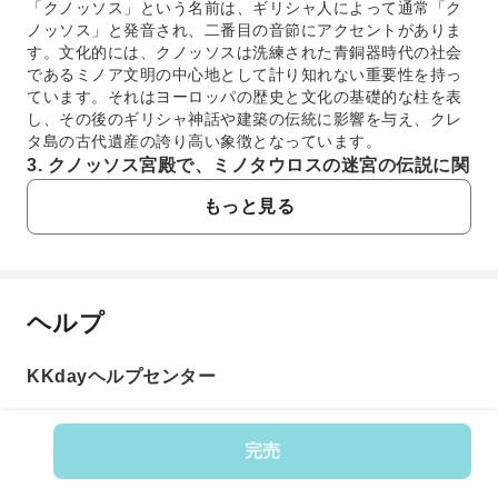
「クノッソス」という名前は、ギリシャ人によって通常「ク
ノッソス」と発音され、二番目の音節にアクセントがありま
す。文化的には、クノッソスは洗練された青銅器時代の社会
であるミノア文明の中心地として計り知れない重要性を持っ
ています。それはヨーロッパの歴史と文化の基礎的な柱を表
し、その後のギリシャ神話や建築の伝統に影響を与え、クレ
タ島の古代遺産の誇り高い象徴となっています。
3. クノッソス宮殿で、ミノタウロスの迷宮の伝説に関
して訪問者は何を見ることができますか？
もっと見る
ミノタウロスの迷宮は神話上の建造物ですが、クノッソス宮
殿を訪れることで、訪問者は伝説の舞台に浸ることができま
す。古代宮殿遺跡の広大で複雑な配置は、多くの部屋、廊
下、中庭があり、迷宮の神話にインスピレーションを与えた
と考えられています。この遺跡を探索することで、ミノス王
ヘルプ
よくあるご質問
とミノタウロスの古代の物語への具体的なつながりを提供
し、物語に関連する規模と神秘性を呼び起こします。
4. クノッソス宮殿内で探検すべき建築上の特徴や歴史
KKdayヘルプセンター
1. クノッソス宮殿の歴史的・神話的な意義は何で
的遺物は何ですか？
すか？
クノッソス宮殿では、訪問者はいくつかの注目すべき建築上
クノッソス宮殿は、ヨーロッパ最古の都市であるミノア
の特徴や歴史的遺物を探索できます。主なハイライトには、
完売
文明の儀式および政治の中心地として有名です。ギリシ
ヨーロッパ最古の玉座の間と考えられている有名な玉座の間
商品番号: 577357
ャ神話、特にミノス王の伝説の住まいであり、ダイダロ
や、ミノアの生活、儀式、神話上の生き物を描いた保存状態