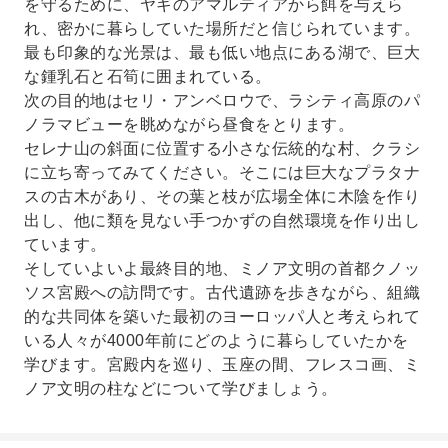
を守るために、ヤギのアマルティアから餌を与えら
れ、密かに暮らしていた場所だと信じられています。
最も印象的な光景は、最も低い地点にある湖で、巨大
な鍾乳石と石筍に囲まれている。
次の目的地はセリ・アンベロウで、ラシティ高原のパ
ノラマビューを眺めながら昼食をとります。
セレナ山の斜面に位置する小さな伝統的な村、クラシ
に立ち寄ってみてください。そこには巨大なプラタナ
スの古木があり、その葉と枝が広場全体に木陰を作り
出し、他に類を見ない手つかずの自然環境を作り出し
ています。
そしていよいよ最終目的地、ミノア文明の首都クノッ
ソス宮殿への訪問です。古代遺跡を歩きながら、組織
的な共同体を築いた最初のヨーロッパ人と考えられて
いる人々が4000年前にどのように暮らしていたかを
学びます。宮殿内を巡り、玉座の間、フレスコ画、ミ
ノア文明の柱などについて学びましょう。