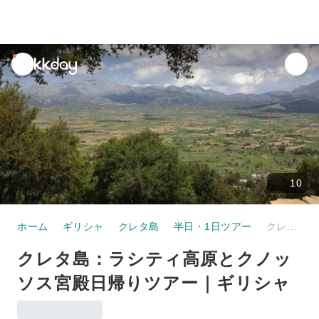
unread
notifications
10
ホーム
ギリシャ
クレタ島
半日・1日ツアー
クレタ島：ラシティ高原とクノッソス宮殿日帰りツアー｜ギリシャ
クレタ島：ラシティ高原とクノッ
ソス宮殿日帰りツアー｜ギリシャ