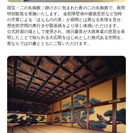
国宝・二の丸御殿｜静けさに包まれた夜の二の丸御殿で、夜間
特別観覧を実施いたします。 金彩障壁画や建築意匠など当時
の手業による「ほんものの美」が昼間とは異なる表情を見せ、
歴史的空間の奥行きや緊張感をより深く体感いただけます。
公式対面の場として使用され、徳川慶喜が大政奉還の意思を表
明したことで知られる大広間をはじめとした格式ある空間を、
夜ならではの趣とともにご覧いただけます。