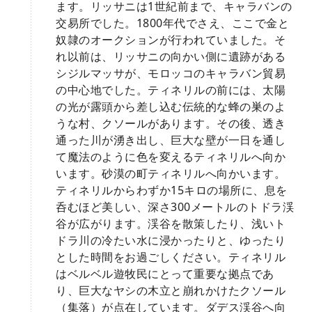
ます。リッサニは1世紀前まで、キャラバンの
交易所でした。1800年代でさえ、ここで金と
奴隷のオークションが行われていました。そ
れ以前は、リッサニの向かい側に遺跡がある
シジルマッサが、モロッコのキャラバン貿易
の中心地でした。ティネリルの前には、太陽
の光が露頭から差し込む伝統的な蜂の巣のよ
うな村、クソールがあります。その後、透き
通った川が湧き出し、巨大な壁が一日を通し
て魔法のように色を変えるティネリルへ向か
います。砂漠の町ティネリルへ向かいます。
ティネリルからわずか15キロの場所に、息を
呑むほど美しい、深さ300メートルのトドラ渓
谷が広がります。渓谷を散策したり、浅いト
ドラ川の冷たい水に浸かったりと、ゆったり
とした時間をお過ごしください。ティネリル
はベルベル遊牧民にとって重要な拠点であ
り、巨大なヤシの木立と崩れかけたクソール
（集落）が点在しています。ダデス渓谷へ向