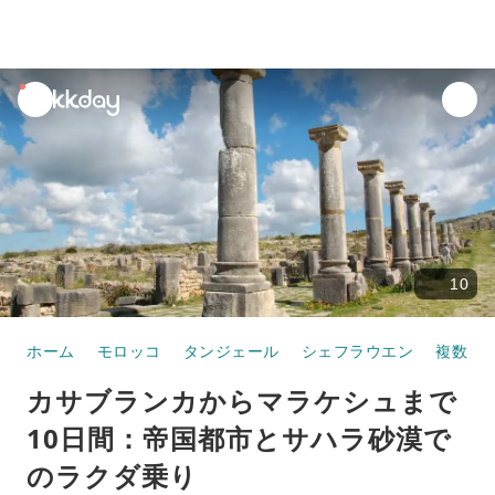
unread
notifications
10
ホーム
モロッコ
タンジェール
シェフラウエン
複数日
カサブランカからマラケシュまで
10日間：帝国都市とサハラ砂漠で
のラクダ乗り