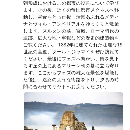
朝形成におけるこの都市の役割について学び
ます。その後、近くの帝国都市メクネスへ移
動し、昼食をとった後、活気あふれるメディ
ナとヴィル・アンペリアルをゆっくりと散策
します。スルタンの墓、宮殿、ローマ時代の
遺跡、広大な地下牢獄などの歴史的建造物を
ご覧ください。 1882年に建てられた壮麗な19
世紀の宮殿、ダール・ジャマイをぜひ訪れて
ください。最後にフェズへ向かい、街を見下
ろす丘の上にあるマリーン朝の墓に立ち寄り
ます。ここからフェズの雄大な景色を堪能し
た後は、迷路のような街路を下り、夕食の時
間に合わせてリヤドへお戻りください。