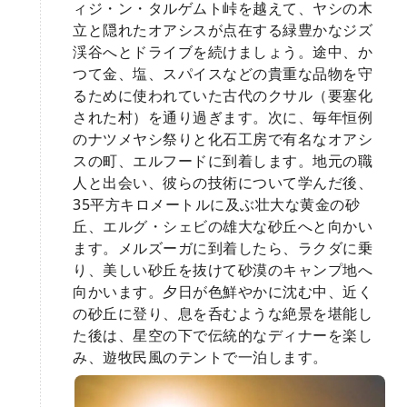
ィジ・ン・タルゲムト峠を越えて、ヤシの木
立と隠れたオアシスが点在する緑豊かなジズ
渓谷へとドライブを続けましょう。途中、か
つて金、塩、スパイスなどの貴重な品物を守
るために使われていた古代のクサル（要塞化
された村）を通り過ぎます。次に、毎年恒例
のナツメヤシ祭りと化石工房で有名なオアシ
スの町、エルフードに到着します。地元の職
人と出会い、彼らの技術について学んだ後、
35平方キロメートルに及ぶ壮大な黄金の砂
丘、エルグ・シェビの雄大な砂丘へと向かい
ます。メルズーガに到着したら、ラクダに乗
り、美しい砂丘を抜けて砂漠のキャンプ地へ
向かいます。夕日が色鮮やかに沈む中、近く
の砂丘に登り、息を呑むような絶景を堪能し
た後は、星空の下で伝統的なディナーを楽し
み、遊牧民風のテントで一泊します。