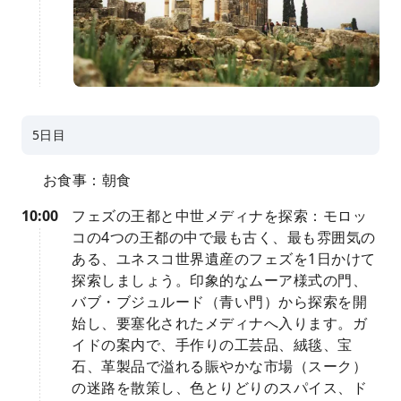
5日目
お食事：朝食
10:00
フェズの王都と中世メディナを探索：モロッ
コの4つの王都の中で最も古く、最も雰囲気の
ある、ユネスコ世界遺産のフェズを1日かけて
探索しましょう。印象的なムーア様式の門、
バブ・ブジュルード（青い門）から探索を開
始し、要塞化されたメディナへ入ります。ガ
イドの案内で、手作りの工芸品、絨毯、宝
石、革製品で溢れる賑やかな市場（スーク）
の迷路を散策し、色とりどりのスパイス、ド