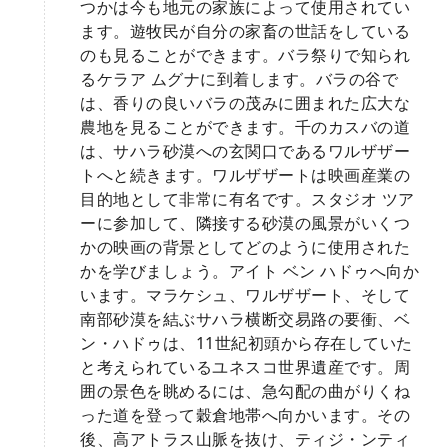
つかは今も地元の家族によって使用されてい
ます。遊牧民が自分の家畜の世話をしている
のも見ることができます。バラ祭りで知られ
るケラア ムグナに到着します。バラの谷で
は、香りの良いバラの茂みに囲まれた広大な
農地を見ることができます。千のカスバの道
は、サハラ砂漠への玄関口であるワルザザー
トへと続きます。ワルザザートは映画産業の
目的地として非常に有名です。スタジオ ツア
ーに参加して、隣接する砂漠の風景がいくつ
かの映画の背景としてどのように使用された
かを学びましょう。アイト ベン ハドゥへ向か
います。マラケシュ、ワルザザート、そして
南部砂漠を結ぶサハラ横断交易路の要衝、ベ
ン・ハドゥは、11世紀初頭から存在していた
と考えられているユネスコ世界遺産です。周
囲の景色を眺めるには、急勾配の曲がりくね
った道を登って穀倉地帯へ向かいます。その
後、高アトラス山脈を抜け、ティジ・ンティ