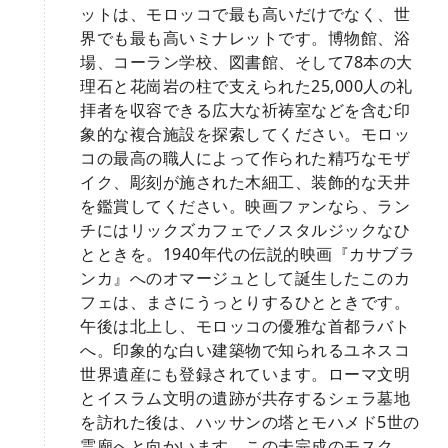
ットは、モロッコで最も高いだけでなく、世
界でも最も高いミナレットです。博物館、浴
場、コーラン学校、図書館、そして78本の大
理石と花崗岩の柱で支えられた25,000人の礼
拝者を収容できる広大な祈祷室などを含む印
象的な複合施設を探索してください。モロッ
コの最高の職人によって作られた精巧なモザ
イク、彫刻が施された木細工、装飾的な天井
を鑑賞してください。映画ファンなら、ラン
チにはリックズカフェでノスタルジックなひ
とときを。1940年代の伝説的映画『カサブラ
ンカ』へのオマージュとして誕生したこのカ
フェは、まさにうっとりするひとときです。
午後は北上し、モロッコの優雅な首都ラバト
へ。印象的な白い建築物で知られるユネスコ
世界遺産にも登録されています。ローマ文明
とイスラム文明の遺跡が共存するシェラ墓地
を訪れた後は、ハッサンの塔とモハメド5世の
霊廟へと向かいます。この未完成のモスク