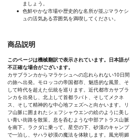
ましょう。
色鮮やかな市場や歴史的な名所が並ぶマラケシ
ュの活気ある雰囲気を満喫してください。
商品説明
このページは機械翻訳で表示されています。日本語が
不正確な場合がございます。
カサブランカからマラケシュへの忘れられない10日間
の旅へ出発。モロッコの帝国都市、魅惑的な風景、そ
して時代を超えた伝統を巡ります。近代都市カサブラ
ンカを出発し、北上して首都ラバト、そしてメクネ
ス、そして精神的な中心地フェズへと向かいます。リ
フ山脈に囲まれたシェフシャウエンの絵のように美し
い青い街路を散策。息を呑むような中部アトラス山脈
を南下。ラクダに乗って、星空の下、砂漠のキャンプ
で一泊し、サハラ砂漠の魔法を体験します。風光明媚