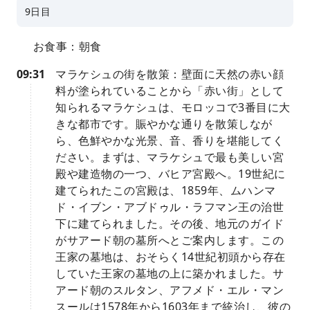
9日目
お食事：朝食
09:31
マラケシュの街を散策：壁面に天然の赤い顔
料が塗られていることから「赤い街」として
知られるマラケシュは、モロッコで3番目に大
きな都市です。賑やかな通りを散策しなが
ら、色鮮やかな光景、音、香りを堪能してく
ださい。まずは、マラケシュで最も美しい宮
殿や建造物の一つ、バヒア宮殿へ。19世紀に
建てられたこの宮殿は、1859年、ムハンマ
ド・イブン・アブドゥル・ラフマン王の治世
下に建てられました。その後、地元のガイド
がサアード朝の墓所へとご案内します。この
王家の墓地は、おそらく14世紀初頭から存在
していた王家の墓地の上に築かれました。サ
アード朝のスルタン、アフメド・エル・マン
スールは1578年から1603年まで統治し、彼の