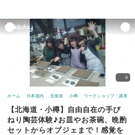
unread
notifications
8
ホーム
日本国内
北海道
小樽
ワークショップ・講座
【北海道・小樽】自由自在の手び
ねり陶芸体験♪お皿やお茶碗、晩酌
セットからオブジェまで！感覚を