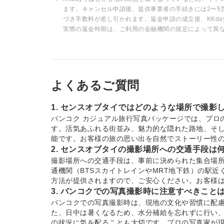
ます。キャンセル申請後、提供事業者の手続きには2〜5
づき手数料が差し引かれます。返金申請の成立後、KKd
実際の返金時期は、ご利用の金融機関の規定によって異
よくあるご質問
1. センスオブタイではどのような場所で撮影
バンコク カジュアル旅行写真パッケージでは、プロ
す。活気あふれる街並み、魅力的な隠れた路地、そ
能です。お客様の旅の思い出を自然でストーリー性
2. センスオブタイの撮影場所への交通手段は
撮影場所への交通手段は、事前に決められた集合場
通機関（BTSスカイトレインやMRT地下鉄）の駅
方法が提供されますので、ご安心ください。お客様
3. バンコクでの写真撮影時に注意すべきこと
バンコクでの写真撮影時は、現地の文化や習慣に配
た、日中は暑くなるため、水分補給を忘れずに行い
の状況に気を配ることも大切です。プロの写真家が