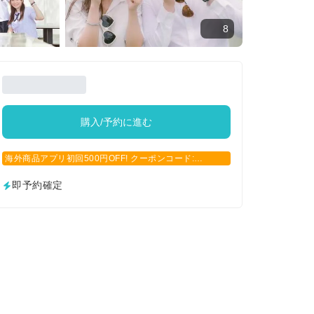
8
購入/予約に進む
海外商品アプリ初回500円OFF! クーポンコード:
APP500
即予約確定