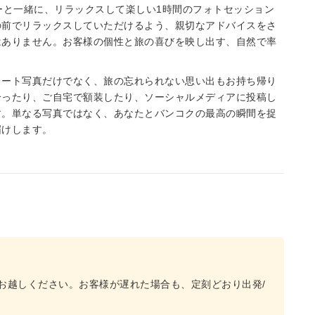
ーと一緒に、リラックスして楽しい1時間のフォトセッション
の前でリラックスしていただけるよう、親切なアドバイスをさ
はありません。お客様の個性と旅の喜びを映し出す、自然で率
。
レート写真だけでなく、旅の忘れられない思い出もお持ち帰り
合ったり、ご自宅で額装したり、ソーシャルメディアに投稿し
す。単なる写真ではなく、あなたとバンコクの最高の瞬間を捉
届けします。
にお越しください。お客様が遅れた場合も、定刻どおり出発/