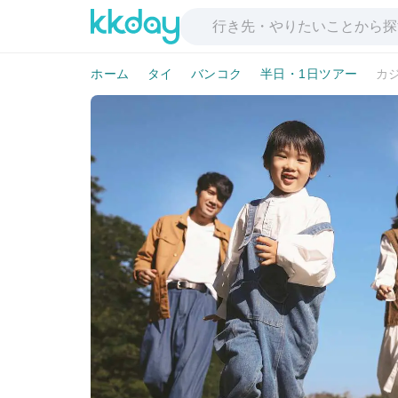
ホーム
タイ
バンコク
半日・1日ツアー
カジ