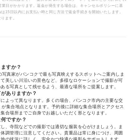
営業日がかかります。返金が発生する場合は、キャンセルポリシーに基
ayは15日以内にお支払い時と同じ方法で返金手続きを開始いたします。
なります。
しますか？
の写真家がバンコクで最も写真映えするスポットへご案内しま
して美しい川沿いの景色など、多様なロケーションで撮影が可
のある写真として残せるよう、最適な場所をご提案します。
何がありますか？
所によって異なります。多くの場合、バンコク市内の主要な交
近くが集合地点となります。予約後に詳細な集合場所とアクセス
は集合場所までご自身でお越しいただく形となります。
は何ですか？
慮し、寺院などでの撮影では適切な服装を心がけましょう。ま
、体調管理に注意してください。貴重品は常に身につけ、周囲
現地の状況に詳しく、安全かつ快適な撮影をサポートします。