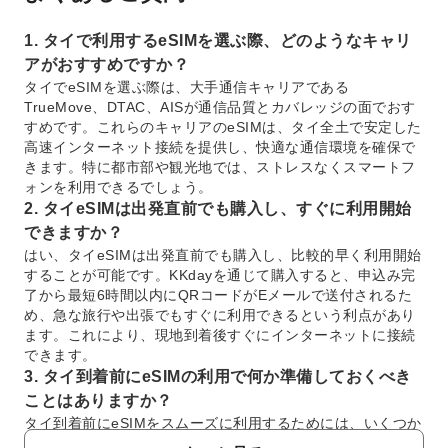
1. タイで利用するeSIMを選ぶ際、どのようなキャリ
アがおすすめですか？
タイでeSIMを選ぶ際は、大手通信キャリアである
TrueMove、DTAC、AISが通信品質とカバレッジの面でおす
すめです。これらのキャリアのeSIMは、タイ全土で安定した
高速インターネット接続を提供し、快適な通信環境を確保で
きます。特に都市部や観光地では、ストレスなくスマートフ
ォンを利用できるでしょう。
2. タイeSIMは出発直前でも購入し、すぐに利用開始
できますか？
はい、タイeSIMは出発直前でも購入し、比較的早く利用開始
することが可能です。KKdayを通じて購入すると、申込み完
了から最短6時間以内にQRコードがEメールで送付されるた
め、急な旅行や出張でもすぐに利用できるという利点があり
ます。これにより、現地到着後すぐにインターネットに接続
できます。
3. タイ到着前にeSIMの利用で何か準備しておくべき
ことはありますか？
タイ到着前にeSIMをスムーズに利用するためには、いくつか
の準備が必要です。まず、お使いのスマートフォンがeSIM対