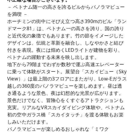
－ ベトナム随一の高さを誇るビルからパノラマビュー
を満喫 －
ホーチミンの街中にそびえ立つ高さ390mのビル「ラン
ドマーク81」は、ベトナム一の高さを誇り、国の誇り
と近代化の象徴でもあります。竹の節をイメージした
デザインは、伝統と革新を融合し、しなやかさと結び
付きを表現。夜には煌めくLEDライトが建物を彩り、
ベトナムの躍動する未来を映し出します。
地下から79階までわずか数秒で運ぶ高速エレベーター
に乗って体験がスタート。展望台「スカイビュー（Sky
View）」は最上階の3フロアにまたがり、Low-Eガラス
越しの360度のパノラマビューを楽しめます。昼は透
き通るような景色、夜は幻想的な光景が広がります。
景色だけでなく、冒険心をくすぐるアトラクションも
充実。リアルなVRスカイダイビング体験や、ベトナム
初の空中ガラス橋「スカイタッチ」を渡る体験もお楽
しみいただけます。
パノラマビューが楽しめるおしゃれな「ミワク