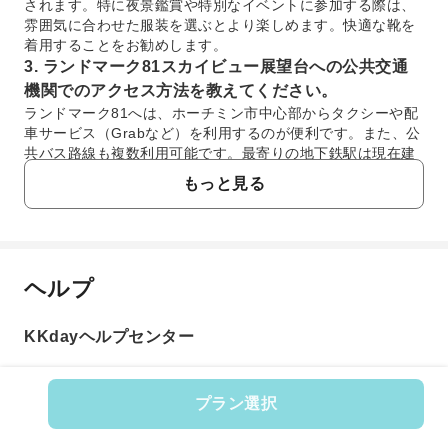
されます。特に夜景鑑賞や特別なイベントに参加する際は、
雰囲気に合わせた服装を選ぶとより楽しめます。快適な靴を
着用することをお勧めします。
3. ランドマーク81スカイビュー展望台への公共交通
機関でのアクセス方法を教えてください。
ランドマーク81へは、ホーチミン市中心部からタクシーや配
車サービス（Grabなど）を利用するのが便利です。また、公
共バス路線も複数利用可能です。最寄りの地下鉄駅は現在建
設中のため、完成後にアクセスがさらに向上する予定です。
もっと見る
サイゴン川を渡るフェリーを利用するオプションもありま
す。
4. ランドマーク81はホーチミン市でどのようなラン
ドマークとしての特徴がありますか？
ヘルプ
ランドマーク81は、高さ390mを誇り、ベトナムで最も高い
よくあるご質問
超高層ビルです。その先進的なデザインと高さを生かした展
望台「スカイビュー」は、ホーチミン市の新たなシンボルと
KKdayヘルプセンター
して、街の壮大なパノラマビューを提供しています。商業施
1. ランドマーク81スカイビュー展望台の営業時間
設、ホテル、住居も備えた複合施設であり、近代的なホーチ
を教えてください。
ミンの発展を象徴しています。
ランドマーク81スカイビュー展望台は、通常、午前中に
5. ランドマーク81スカイビュー展望台からは、ホー
プラン選択
開館し、夜遅くまで営業しています。入場チケットの最
チミン市のどのような景色を一望できますか？
商品番号: 34041
終受付時間も設定されていますので、訪問前に最新の正