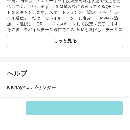
台湾に到着し、インターネット接続が可能な状態で設定を開
始してください。まず、eSIM購入後に送られてくるQRコー
ドをスキャンします。スマートフォンの「設定」から「モバ
イル通信」または「モバイルデータ」に進み、「eSIMを追
加」を選択し、QRコードをスキャンして設定を完了します。
その後、モバイルデータ通信でこのeSIMを選択し、データロ
ーミングをオンにすれば利用可能です。
もっと見る
3. 台湾でeSIMを利用する際に、実名登録や認証は必
要ですか？
台湾国内で提供される一部の通信サービスでは実名登録が必
要ですが、この「台湾 eSIM 14日間 15GB」はシンガポール
の通信事業者シングテルが提供するローミングサービスのた
ヘルプ
よくあるご質問
め、台湾での利用にあたって別途実名登録や認証手続きは基
本的に不要です。これにより、煩わしい手続きなしでスムー
ズにインターネットを利用開始できます。
KKdayヘルプセンター
1. 台湾旅行にはSIMカードとeSIMのどちらを利用
4. 「台湾 eSIM」を利用すると、LINEなどの日本のア
するのがおすすめですか？
プリは通常通り使えますか？
SIMカードとeSIMはそれぞれ利点があります。SIMカー
はい、「台湾 eSIM」をご利用いただいても、LINEやX（旧
ドは物理的な入れ替えが必要ですが、eSIMはデジタルで
Twitter）、Instagram、Facebookなどの日本のアプリは通常
設定が簡単です。eSIMはSIMカードの抜き差し不要で、
商品番号: 287333
通り問題なく使用できます。eSIMはデータ通信を提供するも
紛失の心配もありません。複数のプランを切り替えるの
のであり、アプリの機能やアカウントに影響を与えることは
も容易です。一方、eSIM非対応の機種もあります。ご自
ありません。普段お使いのアプリやサービスを台湾でも安心