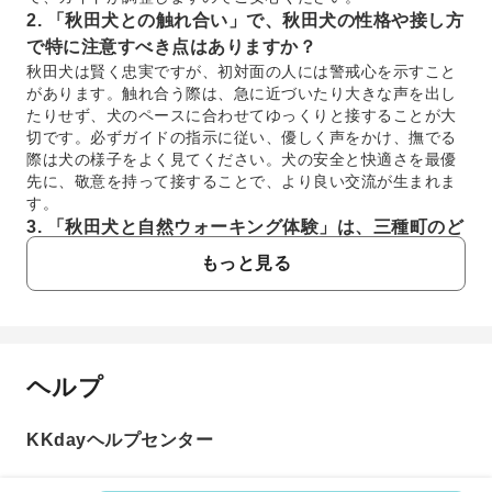
2. 「秋田犬との触れ合い」で、秋田犬の性格や接し方
で特に注意すべき点はありますか？
秋田犬は賢く忠実ですが、初対面の人には警戒心を示すこと
があります。触れ合う際は、急に近づいたり大きな声を出し
たりせず、犬のペースに合わせてゆっくりと接することが大
切です。必ずガイドの指示に従い、優しく声をかけ、撫でる
際は犬の様子をよく見てください。犬の安全と快適さを最優
先に、敬意を持って接することで、より良い交流が生まれま
す。
3. 「秋田犬と自然ウォーキング体験」は、三種町のど
のような自然環境の中で行われますか？
もっと見る
「秋田犬と自然ウォーキング体験」は、男鹿半島を望む秋田
県三種町の豊かな自然の中で実施されます。秋田の原風景が
残る里山や田園地帯を散策し、高台の展望スポットからは、
八郎潟の残存湖や男鹿半島を一望できるパノラマビューが広
がります。季節ごとの美しい景色や自然の音を感じながら、
ヘルプ
よくあるご質問
秋田犬との特別な時間を楽しめます。
4. 「秋田犬との触れ合い」において、参加者が安全に
楽しむためのルールやガイドはありますか？
KKdayヘルプセンター
1. 「秋田犬と自然ウォーキング体験」では、秋田
はい、安全に楽しんでいただくために、体験中は必ず専門ガ
犬と一緒にどのくらいの距離を、どのようなペー
イドが同行し、適切な触れ合い方をご案内します。秋田犬と