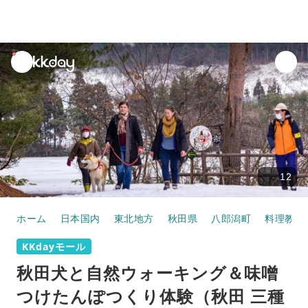
unread
notifications
12
ホーム
日本国内
東北地方
秋田県
八郎潟町
料理教室
KKdayモール
秋田犬と自然ウォーキング＆味噌
つけたんぽつくり体験（秋田 三種