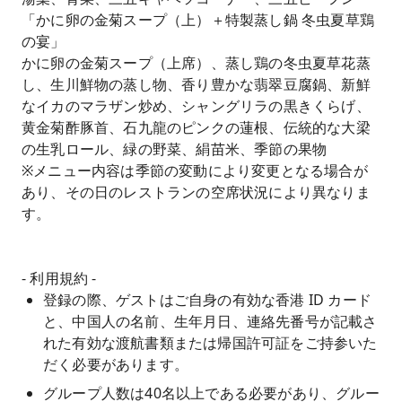
「かに卵の金菊スープ（上）＋特製蒸し鍋 冬虫夏草鶏
の宴」
かに卵の金菊スープ（上席）、蒸し鶏の冬虫夏草花蒸
し、生川鮮物の蒸し物、香り豊かな翡翠豆腐鍋、新鮮
なイカのマラザン炒め、シャングリラの黒きくらげ、
黄金菊酢豚首、石九龍のピンクの蓮根、伝統的な大梁
の生乳ロール、緑の野菜、絹苗米、季節の果物
※メニュー内容は季節の変動により変更となる場合が
あり、その日のレストランの空席状況により異なりま
す。
- 利用規約 -
登録の際、ゲストはご自身の有効な香港 ID カード
と、中国人の名前、生年月日、連絡先番号が記載さ
れた有効な渡航書類または帰国許可証をご持参いた
だく必要があります。
グループ人数は40名以上である必要があり、グルー