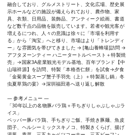
融合しており、グルメストリート、文化広場、歴史展
示ホールなどの施設が備えられており、農作物、家
具、衣類、日用品、装飾品、アンティーク絵画、書道
など数千点の品物を販売しています。若者や観光客が
増えるにつれ、人々の意識は徐々に「市場を利用す
る」から「淘宝」へと移り、市場はより「トレンディ
ー」な雰囲気を帯びてきました → [亀山養蜂場]訪問 →
アフタヌーンティー ハニータートルペースト＋特製焼
売」→国家3A産業観光モデル基地、百年ブランド【中
山瑞祥源】を訪問、特製「本格杏仁餅」を試食→夕食
「金菊黄金スープ蟹子手羽先（上）＋特製蒸し鍋」冬
虫夏草鶏の宴》→深圳福田港へ送り返し解散
— 参考メニュー —
「30年以上の名物豚バラ鶏＋手ちぎりしゃぶしゃぶラ
イス」
ペッパー豚バラ鶏、手ちぎりご飯、手焼き豚麺、魚皮
団子、ヘルシーミックスキノコ、特製きくらげ、揚げ
湯葉、青菜、三五キャベツコーナー、三五ビーフン