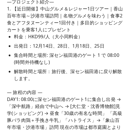
―プロジェクト紹介―
1. 【近日開催】中山グルメ＆レジャー1日ツアー｜香山
百年市場～沙港市場訪問｜名物グルメを味わう｜食事2
食とアフタヌーンティー1回付き｜多目的ショッピング
カートを乗客1人にプレゼント
料金：HKD99/人（大小同料金）
出発日：12月14日、28日、1月18日、25日
集合時間と場所: 深セン福田港のゲート 1 で 08:00
(時間外待機なし)
解散時間と場所：旅行後、深セン福田港に戻り解散
します。
— 旅程の内容 —
DAY1: 08:00に深セン福田港のゲート1に集合し出発 →
「深中航路」経由で中山へ → [大仁堂・沈香博物館]見
学(ショッピング) → 昼食「30歳の有名な時間」 「高級
豚バラ肉鶏＋手挽き牛乳」「ハトライス」→「象山百
年市場・沙港市場」訪問 現在の市場は都市庭園とより