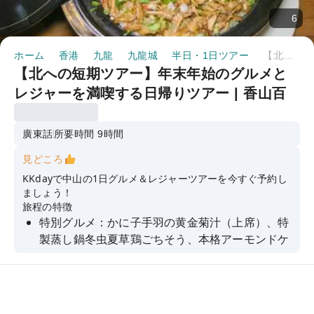
6
ホーム
香港
九龍
九龍城
半日・1日ツアー
【北への短期ツアー】年末年始のグルメとレジャーを満喫する日帰りツアー | 香山百年市場訪問 - 沙崗市場「蟹手羽金菊スープ」を味わう | 「特製蒸し鍋 冬虫夏草鶏の饗宴」、「創業30年の老舗ブランド「豚バラ鶏＋手ちぎりご飯」」 乗客1人につき多目的ショッピングカートをプレゼント
【北への短期ツアー】年末年始のグルメと
レジャーを満喫する日帰りツアー | 香山百
年市場訪問 - 沙崗市場「蟹手羽金菊スー
プ」を味わう | 「特製蒸し鍋 冬虫夏草鶏の
廣東話
所要時間 9時間
饗宴」、「創業30年の老舗ブランド「豚バ
見どころ
ラ鶏＋手ちぎりご飯」」 乗客1人につき多目
KKdayで中山の1日グルメ＆レジャーツアーを今すぐ予約し
的ショッピングカートをプレゼント
ましょう！
旅程の特徴
特別グルメ：かに子手羽の黄金菊汁（上席）、特
製蒸し鍋冬虫夏草鶏ごちそう、本格アーモンドケ
ーキ、30年以上の名物豚バラ鶏＋手ちぎりご飯を
ぜひお試しください！
年末年始商品：象山百年市場・沙崗市場には数千
点の商品が集まり、地元の歴史、文化、伝統的な