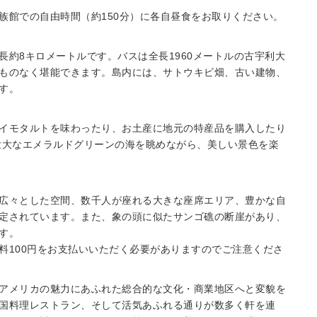
族館での自由時間（約150分）に各自昼食をお取りください。
約8キロメートルです。バスは全長1960メートルの古宇利大
ものなく堪能できます。島内には、サトウキビ畑、古い建物、
す。
イモタルトを味わったり、お土産に地元の特産品を購入したり
壮大なエメラルドグリーンの海を眺めながら、美しい景色を楽
広々とした空間、数千人が座れる大きな座席エリア、豊かな自
定されています。また、象の頭に似たサンゴ礁の断崖があり、
す。
料100円をお支払いいただく必要がありますのでご注意くださ
アメリカの魅力にあふれた総合的な文化・商業地区へと変貌を
国料理レストラン、そして活気あふれる通りが数多く軒を連