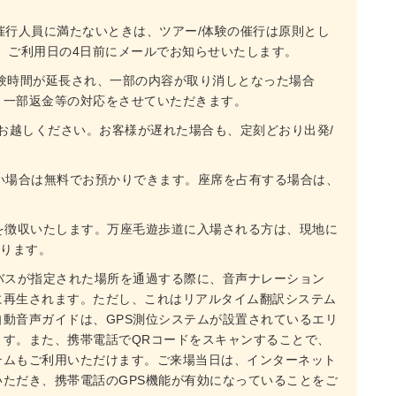
催行人員に満たないときは、ツアー/体験の催行は原則とし
は、ご利用日の4日前にメールでお知らせいたします。
験時間が延長され、一部の内容が取り消しとなった場合
。一部返金等の対応をさせていただきます。
にお越しください。お客様が遅れた場合も、定刻どおり出発/
い場合は無料でお預かりできます。座席を占有する場合は、
料を徴収いたします。万座毛遊歩道に入場される方は、現地に
あります。
バスが指定された場所を通過する際に、音声ナレーション
に再生されます。ただし、これはリアルタイム翻訳システム
動音声ガイドは、GPS測位システムが設置されているエリ
ます。また、携帯電話でQRコードをスキャンすることで、
テムもご利用いただけます。ご来場当日は、インターネット
ただき、携帯電話のGPS機能が有効になっていることをご