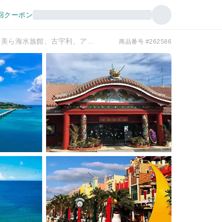
回クーポン
沖縄北部バス日帰りツアー|美ら海水族館、古宇利、アメリカンビレッジ、御菓子御殿、万座毛|那覇・北谷発
商品番号 #262586