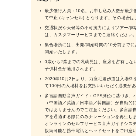
最少催行人員：10名。お申し込み人数が最少
て中止 (キャンセル) となります。その場合
交通状況や天候等の不可抗力によりツアー/体
は、カスタマーサービスまでご連絡ください
集合場所には、出発/開始時間の10分前まで
開始いたします。
0歳から2歳までの乳幼児は、座席を占有しな
子供料金が適用されます。
2020年10月2日より、万座毛遊歩道は入場
て100円の入場料をお支払いいただく必要が
多言語自動音声ガイド：GPS測位に基づき、
（中国語／英語／日本語／韓国語）が自動的
ではありませんのでご注意ください。多言語自
アを通過する際にのみナレーションを再生し
オンラインのセルフサービス音声ガイドシス
接続可能な携帯電話とヘッドセットをご用意い