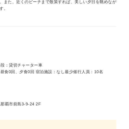
。また、近くのビーチまで散策すれば、美しい夕日を眺めなが
す。
手段：貸切チャーター車
昼食0回、夕食0回 宿泊施設：なし最少催行人員：10名
市前島3-9-24 2F