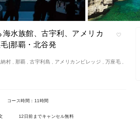
ら海水族館、古宇利、アメリカ
毛|那覇・北谷発
恩納村
那覇
古宇利島
アメリカンビレッジ
万座毛
,
,
,
,
,
コース時間：11時間
文
12日前までキャンセル無料