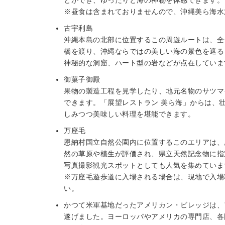
とができ、ゆったりと海の神秘を体感できます。
※昼食は含まれておりませんので、沖縄美ら海水
古宇利島
沖縄本島の北部に位置するこの周遊ルートは、全長
橋を渡り、沖縄ならではの美しい海の景色を遮る
神秘的な洞窟、ハート型の岩などが点在していま
御菓子御殿
果物の製造工程を見学したり、地元名物のサツマ
できます。「展望レストラン 美ら海」からは、
しみつつ美味しい料理を堪能できます。
万座毛
恩納村国立自然公園内に位置するこのエリアは、
然の草原や植生が評価され、県立天然記念物に指
写真撮影観光スポットとしても人気を集めていま
※万座毛遊歩道に入場される場合は、現地で入場
い。
かつて米軍基地だったアメリカン・ビレッジは、
遂げました。ヨーロッパやアメリカの専門店、各