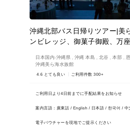
沖縄北部バス日帰りツアー|美
ンビレッジ、御菓子御殿、万座
日本国内
沖縄県
沖縄 本島
北谷
本部
-
,
,
,
,
沖縄美ら海水族館
4.6
とても良い
ご利用件数 300+
ご利用日より4日前までに手配結果をお知らせ
案内言語：廣東話 / English / 日本語 / 한국어 / 中
電子バウチャーを現地でご提示ください