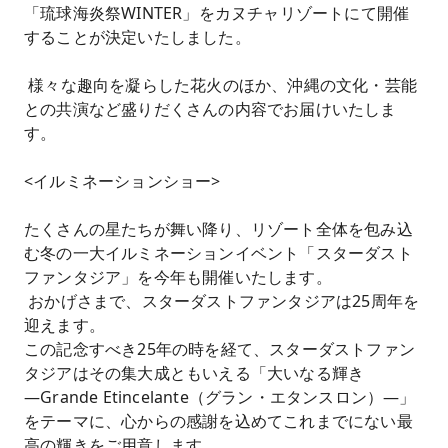
「琉球海炎祭WINTER」をカヌチャリゾートにて開催
することが決定いたしました。
様々な趣向を凝らした花火のほか、沖縄の文化・芸能
との共演など盛りだくさんの内容でお届けいたしま
す。
<イルミネーションショー>
たくさんの星たちが舞い降り、リゾート全体を包み込
む冬の一大イルミネーションイベント「スターダスト
ファンタジア」を今年も開催いたします。
おかげさまで、スターダストファンタジアは25周年を
迎えます。
この記念すべき25年の時を経て、スターダストファン
タジアはその集大成ともいえる「大いなる輝き
―Grande Etincelante（グラン・エタンスロン）―」
をテーマに、心からの感謝を込めてこれまでにない最
高の輝きをご用意します。