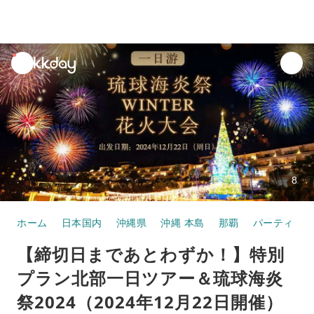
unread
notifications
8
ホーム
日本国内
沖縄県
沖縄 本島
那覇
パーティ・お
【締切日まであとわずか！】特別
プラン北部一日ツアー＆琉球海炎
祭2024（2024年12月22日開催）