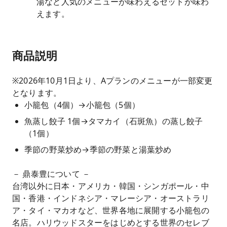
湯など人気のメニューが味わえるセットが味わ
えます。
商品説明
※2026年10月1日より、Aプランのメニューが一部変更
となります。
小籠包（4個）→小籠包（5個）
魚蒸し餃子 1個→タマカイ（石斑魚）の蒸し餃子
（1個）
季節の野菜炒め→季節の野菜と湯葉炒め
－ 鼎泰豊について －
台湾以外に日本・アメリカ・韓国・シンガポール・中
国・香港・インドネシア・マレーシア・オーストラリ
ア・タイ・マカオなど、世界各地に展開する小籠包の
名店。ハリウッドスターをはじめとする世界のセレブ