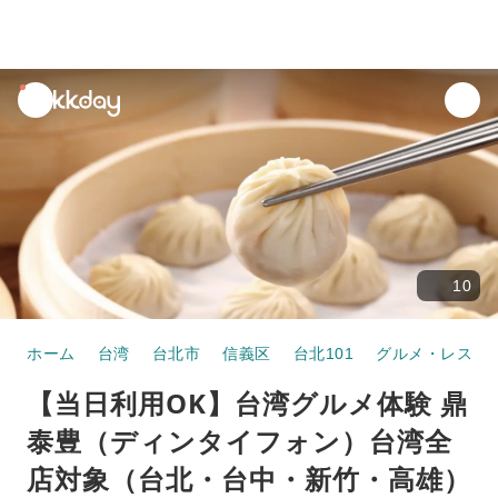
unread
notifications
10
ホーム
台湾
台北市
信義区
台北101
グルメ・レスト
【当日利用OK】台湾グルメ体験 鼎
泰豊（ディンタイフォン）​台湾全
店対象（台北・台中・新竹・高雄）