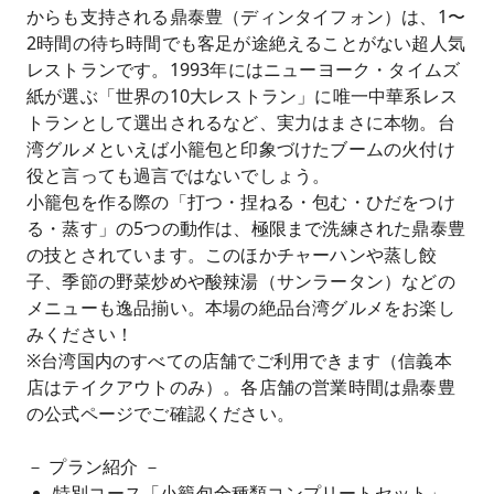
からも支持される鼎泰豊（ディンタイフォン）は、1〜
2時間の待ち時間でも客足が途絶えることがない超人気
レストランです。1993年にはニューヨーク・タイムズ
紙が選ぶ「世界の10大レストラン」に唯一中華系レス
トランとして選出されるなど、実力はまさに本物。台
湾グルメといえば小籠包と印象づけたブームの火付け
役と言っても過言ではないでしょう。
小籠包を作る際の「打つ・捏ねる・包む・ひだをつけ
る・蒸す」の5つの動作は、極限まで洗練された鼎泰豊
の技とされています。このほかチャーハンや蒸し餃
子、季節の野菜炒めや酸辣湯（サンラータン）などの
メニューも逸品揃い。本場の絶品台湾グルメをお楽し
みください！
※台湾国内のすべての店舗でご利用できます（信義本
店はテイクアウトのみ）。各店舗の営業時間は鼎泰豊
の公式ページでご確認ください。
－ プラン紹介 －
特別コース「小籠包全種類コンプリートセット」