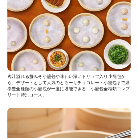
肉汁溢れる蟹みそ小籠包や味わい深いトリュフ入り小籠包か
ら、デザートとして人気のとろーりチョコレート小籠包まで鼎
泰豊全種類の小籠包が一度に堪能できる「小籠包全種類コンプ
リート特別コース」