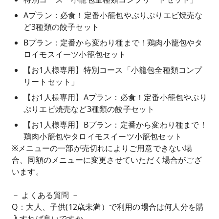
Aプラン：必食！定番小籠包やぷりぷりエビ焼売な
ど3種類の餃子セット
Bプラン：定番から変わり種まで！鶏肉小籠包やタ
ロイモスイーツ小籠包セット
【お1人様専用】特別コース「小籠包全種類コンプ
リートセット」
【お1人様専用】Aプラン：必食！定番小籠包やぷり
ぷりエビ焼売など3種類の餃子セット
【お1人様専用】Bプラン：定番から変わり種まで！
鶏肉小籠包やタロイモスイーツ小籠包セット
※メニューの一部が売切れによりご用意できない場
合、同額のメニューに変更させていただく場合がござ
います。
－ よくある質問 －
Q：大人、子供(12歳未満）で利用の場合は何人分を購
入すれば良いですか。