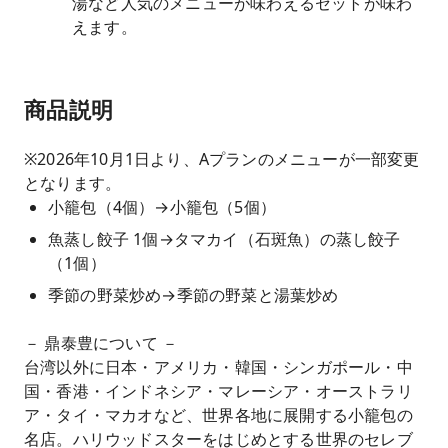
湯など人気のメニューが味わえるセットが味わ
えます。
商品説明
※2026年10月1日より、Aプランのメニューが一部変更
となります。
小籠包（4個）→小籠包（5個）
魚蒸し餃子 1個→タマカイ（石斑魚）の蒸し餃子
（1個）
季節の野菜炒め→季節の野菜と湯葉炒め
－ 鼎泰豊について －
台湾以外に日本・アメリカ・韓国・シンガポール・中
国・香港・インドネシア・マレーシア・オーストラリ
ア・タイ・マカオなど、世界各地に展開する小籠包の
名店。ハリウッドスターをはじめとする世界のセレブ