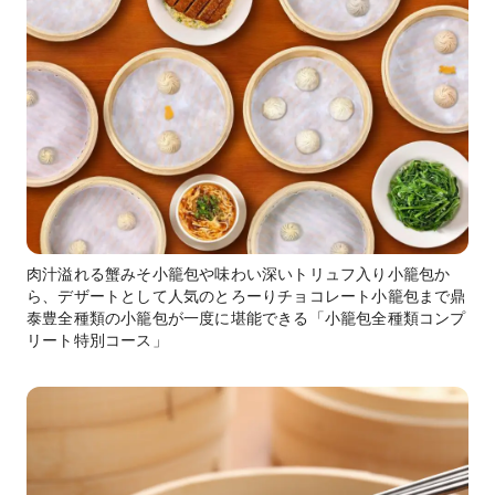
肉汁溢れる蟹みそ小籠包や味わい深いトリュフ入り小籠包か
ら、デザートとして人気のとろーりチョコレート小籠包まで鼎
泰豊全種類の小籠包が一度に堪能できる「小籠包全種類コンプ
リート特別コース」