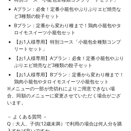
Aプラン：必食！定番小籠包やぷりぷりエビ焼売な
ど3種類の餃子セット
Bプラン：定番から変わり種まで！鶏肉小籠包やタ
ロイモスイーツ小籠包セット
【お1人様専用】特別コース「小籠包全種類コンプ
リートセット」
【お1人様専用】Aプラン：必食！定番小籠包やぷり
ぷりエビ焼売など3種類の餃子セット
【お1人様専用】Bプラン：定番から変わり種まで！
鶏肉小籠包やタロイモスイーツ小籠包セット
※メニューの一部が売切れによりご用意できない場
合、同額のメニューに変更させていただく場合がござ
います。
－ よくある質問 －
Q：大人、子供(12歳未満）で利用の場合は何人分を購
入すれば良いですか。