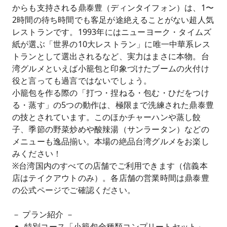
からも支持される鼎泰豊（ディンタイフォン）は、1〜
2時間の待ち時間でも客足が途絶えることがない超人気
レストランです。1993年にはニューヨーク・タイムズ
紙が選ぶ「世界の10大レストラン」に唯一中華系レス
トランとして選出されるなど、実力はまさに本物。台
湾グルメといえば小籠包と印象づけたブームの火付け
役と言っても過言ではないでしょう。
小籠包を作る際の「打つ・捏ねる・包む・ひだをつけ
る・蒸す」の5つの動作は、極限まで洗練された鼎泰豊
の技とされています。このほかチャーハンや蒸し餃
子、季節の野菜炒めや酸辣湯（サンラータン）などの
メニューも逸品揃い。本場の絶品台湾グルメをお楽し
みください！
※台湾国内のすべての店舗でご利用できます（信義本
店はテイクアウトのみ）。各店舗の営業時間は鼎泰豊
の公式ページでご確認ください。
－ プラン紹介 －
特別コース「小籠包全種類コンプリートセット」