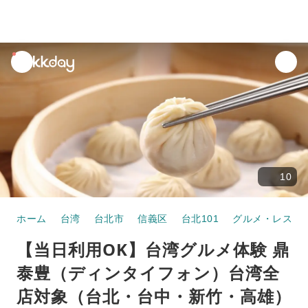
unread
notifications
10
ホーム
台湾
台北市
信義区
台北101
グルメ・レスト
【当日利用OK】台湾グルメ体験 鼎
泰豊（ディンタイフォン）​台湾全
店対象（台北・台中・新竹・高雄）