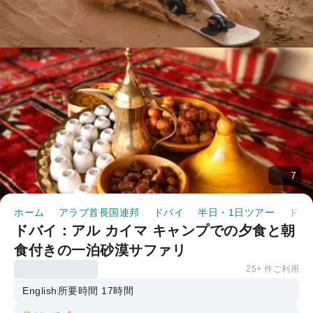
7
ホーム
アラブ首長国連邦
ドバイ
半日・1日ツアー
ドバイ：アル カイマ キャンプでの夕食と朝食付きの一泊砂漠サファリ
ドバイ：アル カイマ キャンプでの夕食と朝
食付きの一泊砂漠サファリ
25+ 件ご利用
English
所要時間 17時間