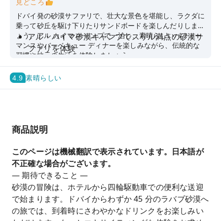
見どころ
ドバイ発の砂漠サファリで、壮大な景色を堪能し、ラクダに
乗って砂丘を駆け下りたりサンドボードを楽しんだりしまし
ょう。アル カイマ キャンプで一泊し、素晴らしいパフォー
アル・ハイマ砂漠キャンプでスリル満点の砂漠サ
マンスやバーベキュー ディナーを楽しみながら、伝統的な
ファリを体験
習慣や地元の生活を体験しましょう。
爽快な砂丘バッシングやサンドボードを体験しな
がら、壮大な砂漠の景色を満喫しましょう。
4.9
素晴らしい
伝統的なタヌーラダンスと女性によるハリジダン
スを楽しみながら、美味しいバーベキューディナ
ーをお楽しみください。
商品説明
ラクダに乗ってリラックスしながら、砂丘から昇
る朝日を眺めましょう
このページは機械翻訳で表示されています。日本語が
望遠鏡で星空を眺めながら、砂漠の空の本質と魔
不正確な場合がございます。
法を感じてください。
— 期待できること —
砂漠の冒険は、ホテルから四輪駆動車での便利な送迎
で始まります。ドバイからわずか 45 分のラバブ砂漠へ
の旅では、到着時にさわやかなドリンクをお楽しみい