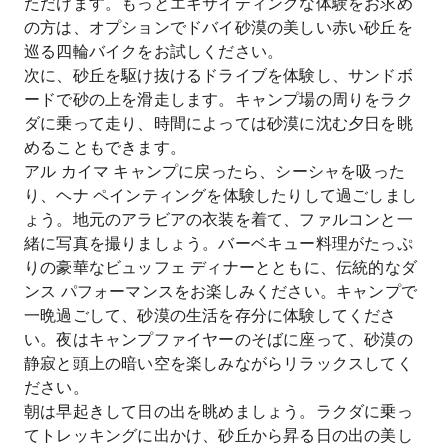
ただけます。もっとエキサイティングな体験をお求め
の方は、オプションでドバイ砂漠の美しい赤い砂丘を
巡る四輪バイクをお試しください。
次に、砂丘を駆け抜けるドライブを体験し、サンドボ
ードで砂の上を滑走します。キャンプ場の周りをラク
ダに乗って走り、時間によっては砂漠に沈む夕日を眺
めることもできます。
アル カイマ キャンプに戻ったら、シーシャを吸った
り、ヘナ ペインティングを体験したりして過ごしまし
ょう。地元のアラビアの衣装を着て、ファルコンと一
緒に写真を撮りましょう。バーベキュー料理がたっぷ
りの豪華なビュッフェ ディナーとともに、伝統的なダ
ンス パフォーマンスをお楽しみください。キャンプで
一晩過ごして、砂漠の生活を存分に体験してくださ
い。夜はキャンプファイヤーのそばに座って、砂漠の
静寂と頭上の暗い空を楽しみながらリラックスしてく
ださい。
朝は早起きして日の出を眺めましょう。ラクダに乗っ
てトレッキングに出かけ、砂丘から昇る日の出の美し