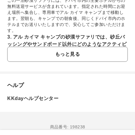
この一泊砂漠サファリには、ドバイ市内の主要ホテルからの
無料送迎サービスが含まれています。指定された時間にお迎
え場所へ集合し、専用車でアル カイマ キャンプまで移動し
ます。翌朝も、キャンプでの朝食後、同じくドバイ市内のホ
テルまでお送りいたしますので、安心してご参加いただけま
す。
3. アル カイマ キャンプの砂漠サファリでは、砂丘バ
ッシングやサンドボード以外にどのようなアクティビ
ティを楽しめますか？
もっと見る
砂丘バッシングやサンドボードの他に、ラクダに乗って砂漠
を散策する体験や、美しい砂漠の夕日を眺めながら写真を撮
る時間があります。キャンプ到着後には、ヘナタトゥー体験
や、アラビアの伝統衣装を着て記念撮影なども楽しめ、砂漠
の文化を深く体験できます。
ヘルプ
よくあるご質問
4. アル カイマ キャンプでの夜に、伝統的なタヌーラ
ダンスやハリジダンスの他にどのような文化体験がで
KKdayヘルプセンター
きますか？
1. アル カイマ キャンプでの一泊砂漠サファリは、
キャンプでは、タヌーラダンスやハリジダンスの鑑賞に加
全体でどのくらいの所要時間ですか？
え、美味しいバーベキューディナーをアラビア風の雰囲気の
アル カイマ キャンプでの一泊砂漠サファリは、午後から
中で楽しめます。また、シーシャ体験や、望遠鏡を使った星
翌朝までのおよそ17～18時間です。初日の午後にはドバ
商品番号: 198238
空観察の時間も設けられており、都会では味わえない満点の
イ市内からの送迎で砂漠へ向かい、砂丘バッシングやサ
星空の魔法を感じられます。