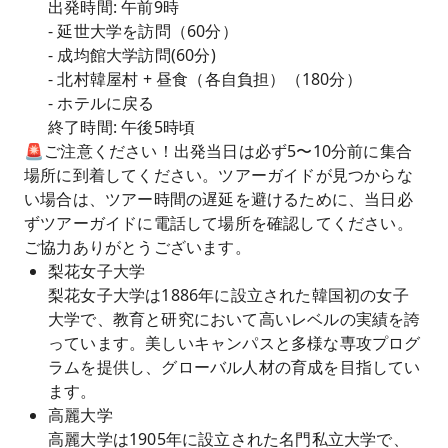
出発時間: 午前9時
- 延世大学を訪問（60分）
- 成均館大学訪問(60分)
- 北村韓屋村 + 昼食（各自負担）（180分）
- ホテルに戻る
終了時間: 午後5時頃
🚨ご注意ください！出発当日は必ず5〜10分前に集合
場所に到着してください。ツアーガイドが見つからな
い場合は、ツアー時間の遅延を避けるために、当日必
ずツアーガイドに電話して場所を確認してください。
ご協力ありがとうございます。
梨花女子大学
梨花女子大学は1886年に設立された韓国初の女子
大学で、教育と研究において高いレベルの実績を誇
っています。美しいキャンパスと多様な専攻プログ
ラムを提供し、グローバル人材の育成を目指してい
ます。
高麗大学
高麗大学は1905年に設立された名門私立大学で、