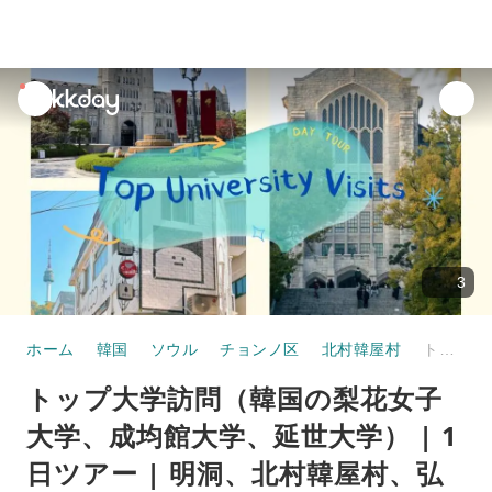
unread
notifications
3
ホーム
韓国
ソウル
チョンノ区
北村韓屋村
トップ大学訪問（韓国の梨花女子大学、成均館大学、延世大学） | 1日ツアー | 明洞、北村韓屋村、弘大ショッピングストリート（ソウル発）
トップ大学訪問（韓国の梨花女子
大学、成均館大学、延世大学） | 1
日ツアー | 明洞、北村韓屋村、弘