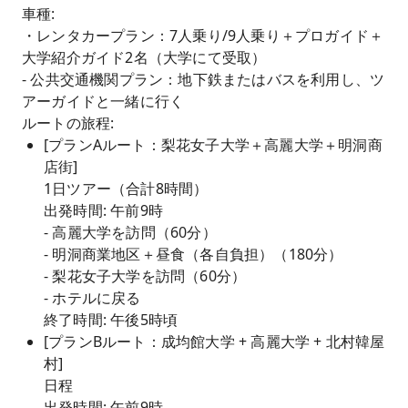
車種:
・レンタカープラン：7人乗り/9人乗り＋プロガイド＋
大学紹介ガイド2名（大学にて受取）
- 公共交通機関プラン：地下鉄またはバスを利用し、ツ
アーガイドと一緒に行く
ルートの旅程:
[プランAルート：梨花女子大学＋高麗大学＋明洞商
店街]
1日ツアー（合計8時間）
出発時間: 午前9時
- 高麗大学を訪問（60分）
- 明洞商業地区＋昼食（各自負担）（180分）
- 梨花女子大学を訪問（60分）
- ホテルに戻る
終了時間: 午後5時頃
[プランBルート：成均館大学 + 高麗大学 + 北村韓屋
村]
日程
出発時間: 午前9時