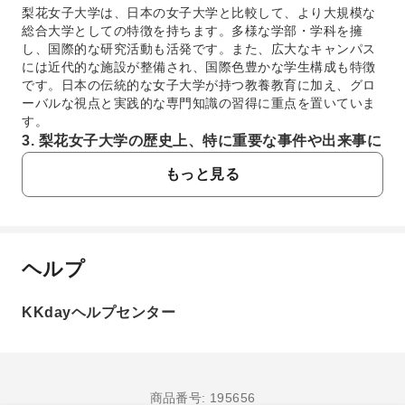
梨花女子大学は、日本の女子大学と比較して、より大規模な
総合大学としての特徴を持ちます。多様な学部・学科を擁
し、国際的な研究活動も活発です。また、広大なキャンパス
には近代的な施設が整備され、国際色豊かな学生構成も特徴
です。日本の伝統的な女子大学が持つ教養教育に加え、グロ
ーバルな視点と実践的な専門知識の習得に重点を置いていま
す。
3. 梨花女子大学の歴史上、特に重要な事件や出来事に
はどのようなものがありますか？
もっと見る
梨花女子大学は、1886年にメアリー・F・スクラントン宣教
師によって設立された、韓国初の近代教育機関です。歴史
上、日本の植民地時代には民族教育の拠点となり、民主化運
動においても重要な役割を果たしてきました。特に1960年代
には学生運動が活発に行われ、社会変革の一翼を担ったこと
ヘルプ
よくあるご質問
でも知られています。これらの歴史的背景が、現在の梨花女
子大学のアイデンティティを形成しています。
4. 梨花女子大学が「韓国初の女子大学」として持つ歴
KKdayヘルプセンター
1. 梨花女子大学は、韓国の大学の中でどのような
史的意義と、現在の教育体制について教えてくださ
教育水準と学術的評価を受けていますか？
い。
梨花女子大学は、韓国で最も歴史ある名門女子大学とし
梨花女子大学は、韓国初の女子教育機関として、女性の地位
て高い評価を受けています。特に人文科学、社会科学、
向上と社会進出に多大な貢献をしてきました。その歴史的意
商品番号: 195656
芸術、デザイン、教育学などの分野で優れた教育と研究