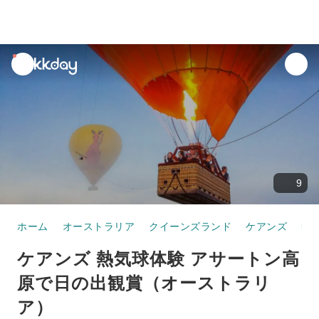
unread
notifications
9
ホーム
オーストラリア
クイーンズランド
ケアンズ
熱
ケアンズ 熱気球体験 アサートン高
原で日の出観賞（オーストラリ
ア）