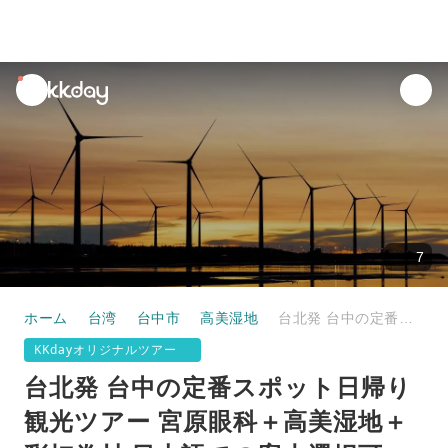
unread
notifications
7
ホーム
台湾
台中市
高美湿地
台北発 台中の定番スポット日帰り観光ツアー 宮原眼科＋高美湿地＋彩虹眷村 日本語での案内選択可
KKdayオリジナルツアー
台北発 台中の定番スポット日帰り
観光ツアー 宮原眼科＋高美湿地＋