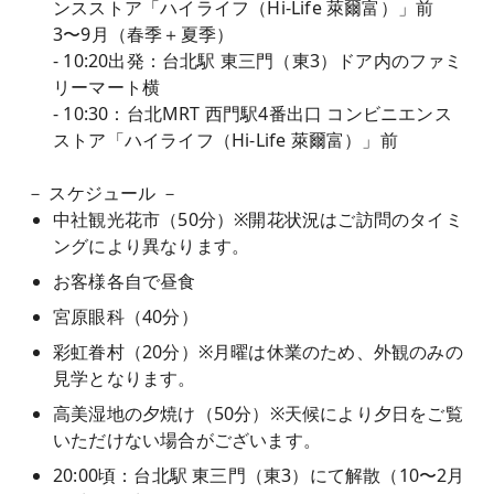
ンスストア「ハイライフ（Hi-Life 萊爾富）」前
3〜9月（春季＋夏季）
- 10:20出発：台北駅 東三門（東3）ドア内のファミ
リーマート横
- 10:30：台北MRT 西門駅4番出口 コンビニエンス
ストア「ハイライフ（Hi-Life 萊爾富）」前
－ スケジュール －
中社観光花市（50分）※開花状況はご訪問のタイミ
ングにより異なります。
お客様各自で昼食
宮原眼科（40分）
彩虹眷村（20分）※月曜は休業のため、外観のみの
見学となります。
高美湿地の夕焼け（50分）※天候により夕日をご覧
いただけない場合がございます。
20:00頃：台北駅 東三門（東3）にて解散（10〜2月