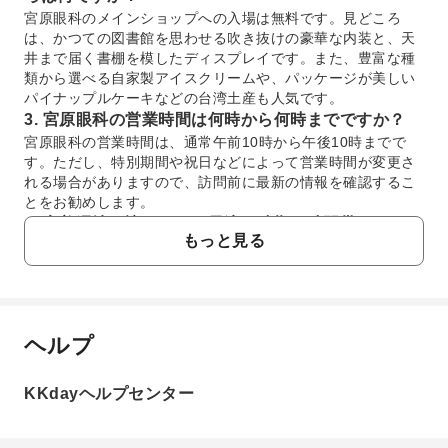
宮原眼科のメインショップへの入場は無料です。見どころ
は、かつての図書館を思わせる吹き抜けの豪華な内装と、天
井まで届く書棚を模したディスプレイです。また、豊富な種
類から選べる自家製アイスクリームや、パッケージが美しい
パイナップルケーキなどの台湾土産も人気です。
3. 宮原眼科の営業時間は何時から何時までですか？
宮原眼科の営業時間は、通常午前10時から午後10時までで
す。ただし、特別期間や祝日などによって営業時間が変更さ
れる場合がありますので、訪問前に最新の情報を確認するこ
とをお勧めします。
4. 高美湿地を訪れるのに最適な時期や時間帯はいつで
もっと見る
すか？
高美湿地を訪れる最適な時期は、比較的雨が少なく天候が安
定している10月から4月の乾季です。特に美しい景色を楽し
める時間帯は、夕日が水面に反射して「台湾のウユニ塩湖」
と呼ばれる絶景が見られる日没前です。干潮時であれば、さ
ヘルプ
よくあるご質問
らに広大な湿地を体験できます。
5. 高美湿地ではどのような自然体験ができますか？
KKdayヘルプセンター
高美湿地では、木製の遊歩道を散策しながら広大な湿地生態
1. 宮原眼科の歴史的背景と現在の用途は何です
系を間近で観察できます。希少なカニや様々な種類の野鳥が
か？
生息しており、豊かな自然を満喫できます。特に夕暮れ時