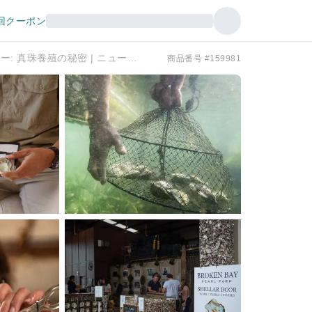
回クーポン
ブロークン ベイ真珠養殖場ツアー: 真珠養殖の秘密 | ニュー サウス ウェールズ
商品番号 #159981