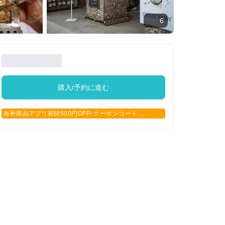
6
購入/予約に進む
海外商品アプリ初回500円OFF! クーポンコード:
APP500