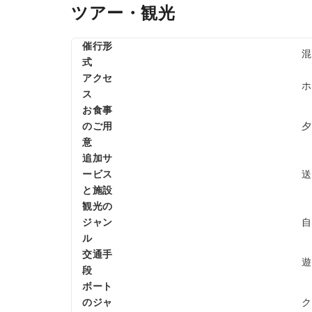
ツアー・観光
催行形
混
式
アクセ
ホ
ス
お食事
のご用
夕
意
追加サ
ービス
送
と施設
観光の
ジャン
自
ル
交通手
遊
段
ボート
のジャ
ク