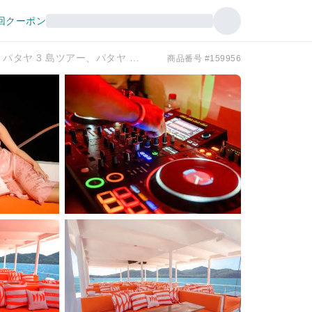
回クーポン
オレンジ ボヤージュ アルティメット パーティー カタマラン パタヤ 3 島ツアー、パタヤ | タイ
商品番号 #159956