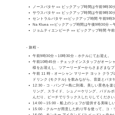
ノースパタヤ »» ピックアップ時間は午前9時3
サウスパタヤ »» ピックアップ時間は午前9時3
セントラルパタヤ »»ピックアップ時間 午前9時3
Na Kluea »»ピックアップ時間は午後9時30分
ジョムティエンビーチ »» ピックアップ時間 午前 10:
- 旅程 -
午前9時30分～10時30分 - ホテルにてお迎え。
午前10時45分 - チェックインスタッフがオ
様をお迎えし、ツアーリーダーからさまざまなプ
午前 11 時 - オーシャン マリーナ ヨット 
ドリンク (モクテル) を飲みながら、音楽とパ
12:30 - コ・バンブー島に到着。美しい景色
リング、スライド、シュノーケリング、パドルボ
んだり、ビーチでリラックスしたりしてください
14:00～15:00 - 船上のシェフが提供する
15:00 - クルーが用意した釣り竿を使って、コ
16:00 - モンキー アイランド (コ ペッド) 