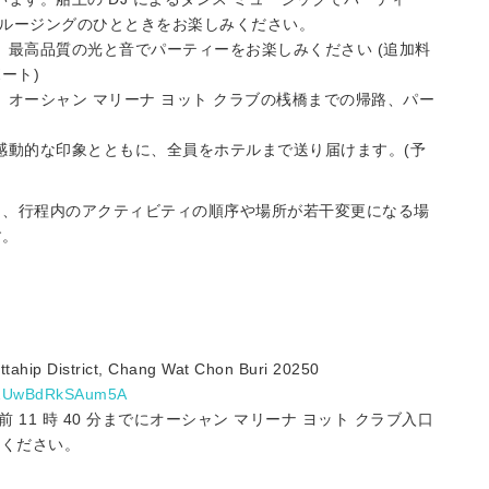
ルージングのひとときをお楽しみください。
 に到着。最高品質の光と音でパーティーをお楽しみください (追加料
ート)
 を出発。オーシャン マリーナ ヨット クラブの桟橋までの帰路、パー
す。感動的な印象とともに、全員をホテルまで送り届けます。(予
り、行程内のアクティビティの順序や場所が若干変更になる場
す。
ahip District, Chang Wat Chon Buri 20250
ZY1UwBdRkSAum5A
1 時 40 分までにオーシャン マリーナ ヨット クラブ入口
してください。