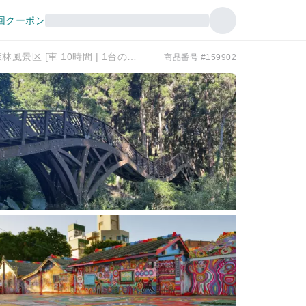
回クーポン
台中 + 溪頭 1 日ツアー |レインボービレッジ + 台中高美湿地 + 南投溪頭森林風景区 [車 10時間 | 1台の車と1人のガイドのプライベートカスタマイズ] |台北・台中出発
商品番号 #159902