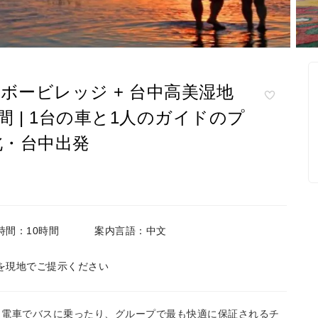
インボービレッジ + 台中高美湿地
時間 | 1台の車と1人のガイドのプ
北・台中出発
時間：10時間
案内言語：中文
を現地でご提示ください
、電車でバスに乗ったり、グループで最も快適に保証されるチ