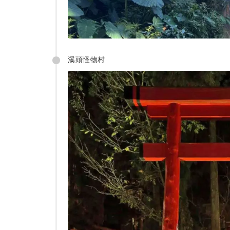
溪頭怪物村