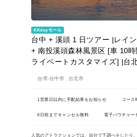
KKdayモール
台中 + 溪頭 1 日ツアー |レ
+ 南投溪頭森林風景区 [車 10
ライベートカスタマイズ] |台
台湾
台中市
台北市
-
,
1営業日以内に手配結果をお知らせ
コース
6日前までキャンセル無料
電子バウチャー
人気のアトラクションでは、自分で下調べをしたり