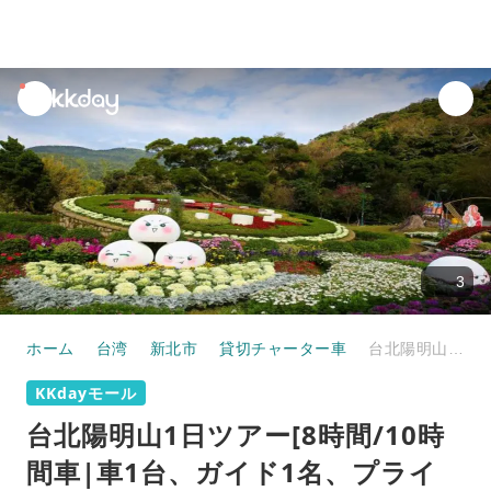
unread
notifications
3
ホーム
台湾
新北市
貸切チャーター車
台北陽明山1日ツアー[8時間/10時間車|車1台、ガイド1名、プライベートカスタマイズ]地熱谷+北投図書館+擎天崗+小油坑|台北/新北発
KKdayモール
台北陽明山1日ツアー[8時間/10時
間車|車1台、ガイド1名、プライ