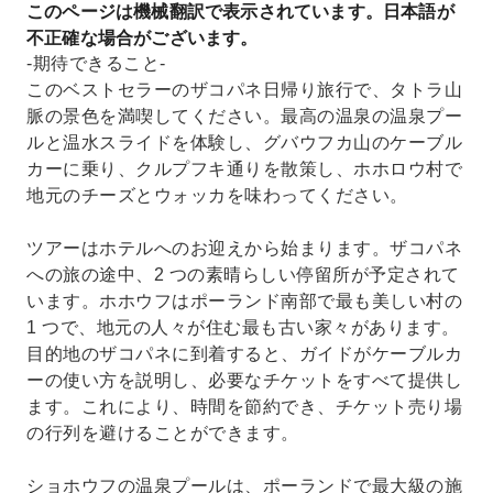
このページは機械翻訳で表示されています。日本語が
不正確な場合がございます。
-期待できること-
このベストセラーのザコパネ日帰り旅行で、タトラ山
脈の景色を満喫してください。最高の温泉の温泉プー
ルと温水スライドを体験し、グバウフカ山のケーブル
カーに乗り、クルプフキ通りを散策し、ホホロウ村で
地元のチーズとウォッカを味わってください。
ツアーはホテルへのお迎えから始まります。ザコパネ
への旅の途中、2 つの素晴らしい停留所が予定されて
います。ホホウフはポーランド南部で最も美しい村の
1 つで、地元の人々が住む最も古い家々があります。
目的地のザコパネに到着すると、ガイドがケーブルカ
ーの使い方を説明し、必要なチケットをすべて提供し
ます。これにより、時間を節約でき、チケット売り場
の行列を避けることができます。
ショホウフの温泉プールは、ポーランドで最大級の施