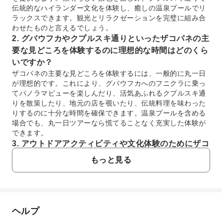
伝統的なハイランダー文化を体験し、癒しの温泉プールでリ
ラックスできます。観光とリラクゼーションを完璧に組み合
わせたものと言えるでしょう。
2. グバウフカやクプルスキ通りといったザコパネの主
要な見どころを体験するのに理想的な時間はどのくら
いですか？
ザコパネの主要な見どころを体験するには、一般的に丸一日
が理想的です。これにより、グバウフカへのフニクラに乗っ
てパノラマビューを楽しんだり、活気あふれるクプルスキ通
りを散策したり、地元の店を覗いたり、伝統料理を味わった
りするのに十分な時間を確保できます。温泉プールを含める
場合でも、丸一日ツアーなら慌てることなく充実した体験が
できます。
3. アウトドアアクティビティや文化体験のためにザコ
パネを訪れるのに最適な時期はいつですか？
もっと見る
ザコパネは一年中美しいですが、ハイキングに心地よい気候
で、混雑が少ないのは春（5月～6月）と秋（9月～10月）で
す。夏（7月～8月）は、活気ある街の様子やアウトドアアク
ティビティで人気がありますが、冬（12月～3月）はザコパ
ネを雪のワンダーランドに変え、ウィンタースポーツや居心
ヘルプ
よくあるご質問
地の良い温泉プール訪問に理想的です。それぞれの季節が異