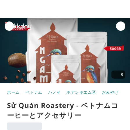
unread
notifications
8
ホーム
ベトナム
ハノイ
ホアンキエム区
おみやげ
S
Sử Quán Roastery - ベトナムコ
ーヒーとアクセサリー