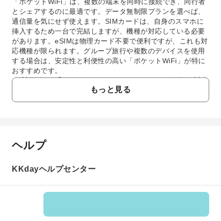
「ポケットWiFi」は、複数の端末を同時に接続でき、同行者
とシェアするのに最適です。データ無制限プランを選べば、
通信量を気にせず使えます。SIMカードは、自身のスマホに
挿入するため一台で完結しますが、機種が対応している必要
があります。eSIMは物理カード不要で便利ですが、これも対
応機種が限られます。グループ旅行や複数のデバイスを使用
する場合は、安定性と利便性の高い「ポケットWiFi」が特に
おすすめです。
3. 韓国向け「ポケットWiFiレンタル」の一般的な料金
もっと見る
体系はどうなっていますか？
「韓国ポケットWiFiレンタル」の料金体系は、通常1日あた
りのレンタル料金で設定されています。データ容量（無制限
か定額制か）、同時接続可能台数、レンタル期間によって変
動します。また、端末の破損や紛失に備える安心補償オプシ
ヘルプ
よくあるご質問
ョンが別途用意されている場合もあります。利用日数やデー
タ使用量、同行者の人数を考慮して最適なプランを選ぶこと
が重要です。
KKdayヘルプセンター
1. 韓国旅行に「ポケットWiFiレンタル」は本当に
4. 韓国旅行で「ポケットWiFiレンタル」を利用する場
必要ですか？
合、どのように予約すれば良いですか？
韓国旅行では、地図アプリでの道案内、翻訳、SNSへの
「韓国ポケットWiFiレンタル」は、通常オンライン予約サイ
投稿、緊急時の連絡など、インターネット接続は不可欠
トで簡単に予約できます。KKdayでは、ウェブサイトやアプ
です。公共Wi-Fiはセキュリティや接続の安定性に課題が
商品番号: 159276
リからご希望の利用期間と受取空港を選択し、事前決済でス