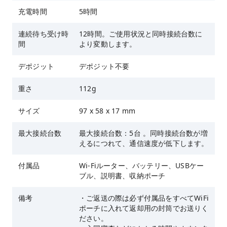
充電時間
5時間
連続待ち受け時
12時間。ご使用状況と同時接続台数に
間
より変動します。
デポジット
デポジット不要
重さ
112g
サイズ
97 x 58 x 17 mm
最大接続台数
最大接続台数：5台 。同時接続台数が増
えるにつれて、通信速度が低下します。
付属品
Wi-Fiルーター、バッテリー、USBケー
ブル、説明書、収納ポーチ
備考
・ご返送の際は必ず付属品をすべてWiFi
ポーチに入れて返却用の封筒でお送りく
ださい。