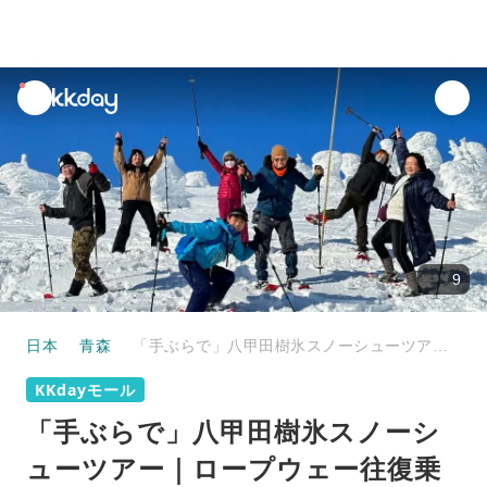
unread
notifications
9
日本
青森
「手ぶらで」八甲田樹氷スノーシューツアー｜ロープウェー往復乗車券込（青森・八甲田）【日本語（日本人）ガイド】
KKdayモール
「手ぶらで」八甲田樹氷スノーシ
ューツアー｜ロープウェー往復乗