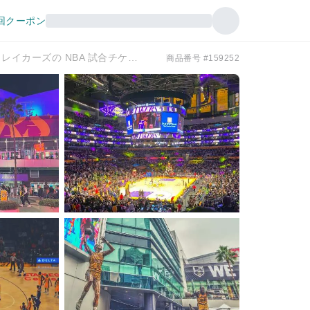
回クーポン
Crypto.com アリーナでのロサンゼルス レイカーズの NBA 試合チケット
商品番号 #159252