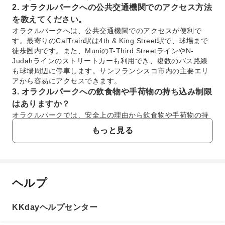
2. オラクルパークへの公共交通機関でのアクセス方法
を教えてください。
オラクルパークへは、公共交通機関でのアクセスが便利で
す。最寄りのCalTrain駅は4th & King Street駅で、球場まで
徒歩圏内です。また、MuniのT-Third StreetラインやN-
Judahラインのストリートカーも利用でき、複数のバス路線
も球場周辺に停車します。サンフランシスコ市内の主要エリ
アから容易にアクセスできます。
3. オラクルパークへの飲食物や手荷物の持ち込み制限
はありますか？
オラクルパークでは、安全上の理由から飲食物や手荷物の持
ち込みに制限があります。通常、密封されたペットボトル（1
もっと見る
リットル以下）の水やソフトドリンクは持ち込み可能です
が、アルコール飲料やガラス容器は禁止されています。手荷
物は、規定サイズ（例：16インチ×16インチ×8インチ以内）
以下の透明なバッグが推奨されており、大きなバックパック
などは持ち込み不可の場合があります。詳細は公式規定をご
ヘルプ
よくあるご質問
確認ください。
4. オラクルパークでの野球観戦以外に楽しめる施設や
KKdayヘルプセンター
見どころはありますか？
1. オラクルパークは試合開催日以外でも入場でき
オラクルパークは、野球観戦だけでなく、その美しい景観も
ますか？