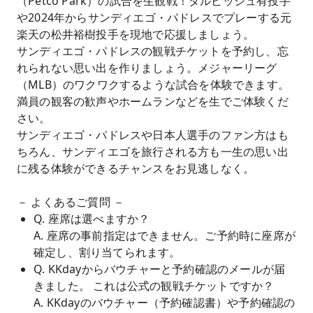
（Petco Park）の試合を生観戦！ダルビッシュ有投手
や2024年からサンディエゴ・パドレスでプレーする元
楽天の松井裕樹投手を現地で応援しましょう。
サンディエゴ・パドレスの観戦チケットを予約し、忘
れられない思い出を作りましょう。メジャーリーグ
（MLB）のワクワクするような試合を体験できます。
満員の観客の歓声やホームランなどを生でご体験くだ
さい。
サンディエゴ・パドレスや日本人選手のファン方はも
ちろん、サンディエゴを旅行される方も一生の思い出
に残る体験ができるチャンスをお見逃しなく。
－ よくあるご質問 －
Q. 座席は選べますか？
A. 座席の事前指定はできません。ご予約時に座席が
確定し、割り当てられます。
Q. KKdayからバウチャーと予約確認のメールが届
きました。 これは公式の観戦チケットですか？
A. KKdayのバウチャー（予約確認書）や予約確認の