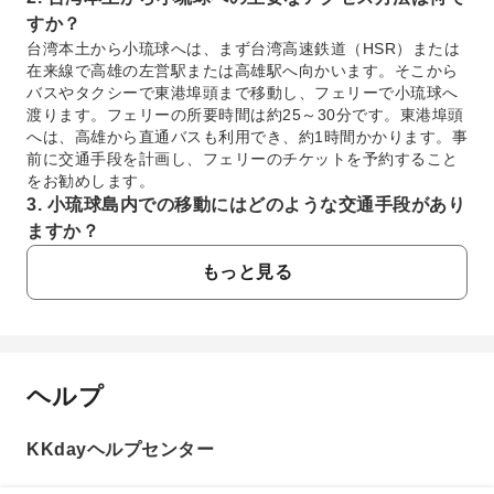
すか？
台湾本土から小琉球へは、まず台湾高速鉄道（HSR）または
在来線で高雄の左営駅または高雄駅へ向かいます。そこから
バスやタクシーで東港埠頭まで移動し、フェリーで小琉球へ
渡ります。フェリーの所要時間は約25～30分です。東港埠頭
へは、高雄から直通バスも利用でき、約1時間かかります。事
前に交通手段を計画し、フェリーのチケットを予約すること
をお勧めします。
3. 小琉球島内での移動にはどのような交通手段があり
ますか？
小琉球島内では、主にスクーターをレンタルして移動するの
もっと見る
が一般的です。多くのレンタルショップが港周辺にあり、自
由に島内を巡ることができます。電動自転車のレンタルも可
能です。その他、環島バスやタクシー、民宿が提供する送迎
サービスを利用することもできます。島は比較的小さいた
め、スクーターが最も便利で人気のある移動手段です。配車
ヘルプ
サービスは現在のところ提供されていません。
よくあるご質問
4. 小琉球での旅行にかかる費用の目安を教えてくださ
い。
KKdayヘルプセンター
1. 「小琉球」はどのような場所ですか？
小琉球での旅行費用は、滞在日数やアクティビティ、宿泊施
小琉球は台湾南西部の屏東県に位置する美しいサンゴ礁
設の種類によって大きく異なります。主な費用としては、台