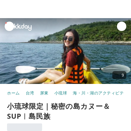
unread
notifications
9
ホーム
台湾
屏東
小琉球
海・川・湖のアクティビティ
小琉球限定｜秘密の島カヌー＆
SUP︱島民族