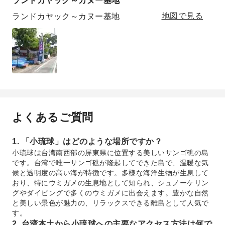
ランドカヤック～カヌー基地
地図で見る
よくあるご質問
1. 「小琉球」はどのような場所ですか？
小琉球は台湾南西部の屏東県に位置する美しいサンゴ礁の島
です。台湾で唯一サンゴ礁が隆起してできた島で、温暖な気
候と透明度の高い海が特徴です。多様な海洋生物が生息して
おり、特にウミガメの生息地として知られ、シュノーケリン
グやダイビングで多くのウミガメに出会えます。豊かな自然
と美しい景色が魅力の、リラックスできる離島として人気で
す。
2. 台湾本土から小琉球への主要なアクセス方法は何で