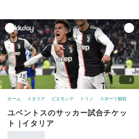
unread
notifications
3
ホーム
イタリア
ピエモンテ
トリノ
スポーツ観戦
ユ
ユベントスのサッカー試合チケッ
ト |イタリア