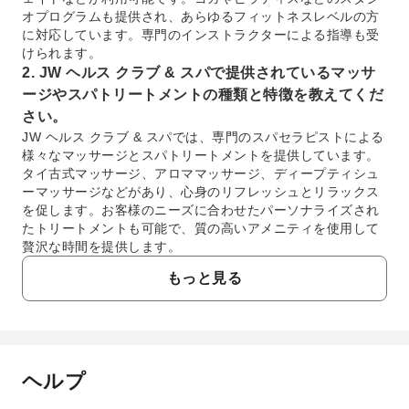
オプログラムも提供され、あらゆるフィットネスレベルの方
に対応しています。専門のインストラクターによる指導も受
けられます。
2. JW ヘルス クラブ & スパで提供されているマッサ
ージやスパトリートメントの種類と特徴を教えてくだ
さい。
JW ヘルス クラブ & スパでは、専門のスパセラピストによる
様々なマッサージとスパトリートメントを提供しています。
タイ古式マッサージ、アロママッサージ、ディープティシュ
ーマッサージなどがあり、心身のリフレッシュとリラックス
を促します。お客様のニーズに合わせたパーソナライズされ
たトリートメントも可能で、質の高いアメニティを使用して
贅沢な時間を提供します。
3. JW ヘルス クラブ & スパの利用時間と、スパトリ
もっと見る
ートメントの予約方法を教えてください。
JW ヘルス クラブ & スパの利用時間は、フィットネスセンタ
ーとスパで異なる場合があります。通常、ホテルの宿泊者や
メンバーは、日中から夜にかけて幅広く施設を利用できま
す。スパトリートメントのご予約は、直接施設にお問い合わ
ヘルプ
よくあるご質問
せいただくか、ホテルのフロントデスクを通じて行うのが一
般的です。事前のご予約をおすすめします。