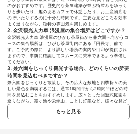
のがおすすめです。歴史的な茶屋建築が並ぶ街並みをゆっく
りと歩いたり、趣のあるカフェで休憩したり、お土産物店を
のぞいたりするのに十分な時間です。主要な見どころを効率
よく巡りながら、独特の雰囲気を楽しめます。
2. 金沢観光人力車 浪漫屋の集合場所はどこですか？
金沢観光人力車 浪漫屋のひがし茶屋街から兼六園へ向かうコ
ースの集合場所は、ひがし茶屋街内にある「円長寺」前で
す。ご予約の際に、より詳しい場所の案内や目印が提供され
ますので、事前に確認してスムーズに乗車できるよう準備し
てください。
3. 兼六園をじっくり観光する場合、どのくらいの所要
時間を見込むべきですか？
兼六園をじっくりと散策し、その広大な敷地と四季折々の美
しい景色を満喫するには、通常1時間半から2時間半ほどの時
間を見込むことをおすすめします。広々とした回遊式庭園を
巡りながら、霞ヶ池や栄螺山、ことじ灯籠など、様々な見ど
ころをゆっくりと楽しめます。
もっと見る
4. ひがし茶屋街では、飲食に関する特別なルールや注
意点はありますか？
ひがし茶屋街では、歴史的な景観と静かな雰囲気を保つた
め、食べ歩きは控えるのがマナーとされています。購入した