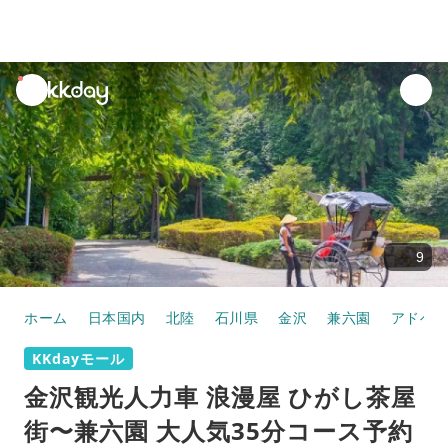
unread
notifications
9
ホーム
日本国内
北陸
石川県
金沢
兼六園
アドベ
KKdayモール
金沢観光人力車 浪漫屋 ひがし茶屋
街〜兼六園 大人気35分コース予約