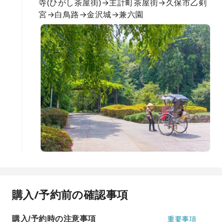
寺(ひがし茶屋街)→主計町茶屋街→久保市乙剣
宮→白鳥路→金沢城→兼六園
購入/予約前の確認事項
購入/予約時の注意事項
重要事項