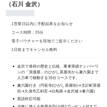
（石川 金沢）
1営業日以内に手配結果をお知らせ
コース時間：35分
電子バウチャーを現地でご提示ください
1日前までキャンセル無料
金沢で発祥の歴史と伝統、乗車実績ナンバーワ
ンの「浪漫屋」のひがし茶屋街から兼六園まで
人力車で移動する35分コースです。
兼六園行き（円長寺(ひがし茶屋街)→主計町茶屋
街→久保市乙剣宮→白鳥路→金沢城→兼六園）
英語対応可能
夕食に使える食用金箔(小箱)プレゼント付きで