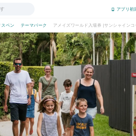
アプリ初
リスベン
テーマパーク
アメイズワールド入場券 |サンシャインコ