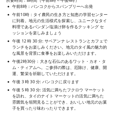
所要時間：8時間（午前8時～午後4時）
午前8時：バンコクからスパンブリーへ出発
午前10時：タイ農民の生き方と知恵の学習センター
に到着。地元の生活様式を探索し、ユニークなタイ
料理であるパンダン塩漬け卵を作るクッキング セ
ッションを楽しみましょう
午後 12 時 30 分: サベアンナ レストランとカフェで
ランチをお楽しみください。地元のタイ風の魅力的
な風景を背景に食事をお楽しみいただけます。
午後2時30分：大きな石仏のあるワット・カオ・タ
ム・ティアムへ。ご参拝の際は、厄除け、健康、開
運、繁栄を祈願していただけます。
午後 3 時 30 分: バンコクに戻ります
午後 5 時 30 分: 活気に満ちたフクロウ マーケット
を訪れ、タイのナイト マーケットの活気に満ちた
雰囲気を垣間見ることができ、おいしい地元のお菓
子を買ったり味わったりできます。