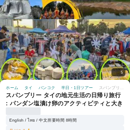
5
ホーム
タイ
バンコク
半日・1日ツアー
スパンブリー タイの地元生活の日帰り旅行 : パンダン塩漬け卵のアクティビティと大きな石仏 |バンコク
スパンブリー タイの地元生活の日帰り旅行
: パンダン塩漬け卵のアクティビティと大き
な石仏 |バンコク
English / ไทย / 中文
所要時間 8時間