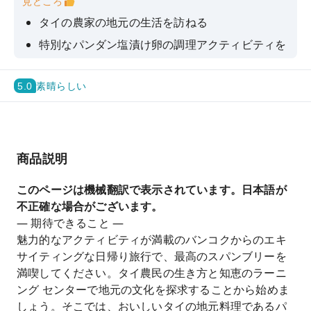
見どころ
タイの農家の地元の生活を訪ねる
特別なパンダン塩漬け卵の調理アクティビティを
楽しむ
新しいランドマーク「大石仏」を訪ねる
5.0
素晴らしい
地元の夜市でショッピングや食事を楽しむ
商品説明
このページは機械翻訳で表示されています。日本語が
不正確な場合がございます。
— 期待できること —
魅力的なアクティビティが満載のバンコクからのエキ
サイティングな日帰り旅行で、最高のスパンブリーを
満喫してください。タイ農民の生き方と知恵のラーニ
ング センターで地元の文化を探求することから始めま
しょう。そこでは、おいしいタイの地元料理であるパ