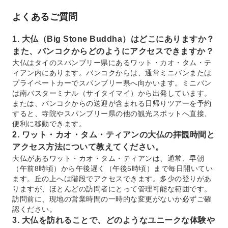
よくあるご質問
1. 大仏（Big Stone Buddha）はどこにありますか？
また、バンコクからどのようにアクセスできますか？
大仏はタイのスパンブリー県にあるワット・カオ・タム・テ
ィアン内にあります。バンコクからは、通常ミニバンまたは
プライベートカーでスパンブリー県へ向かいます。ミニバン
は南バスターミナル（サイタイマイ）から出発しています。
または、バンコクからの送迎が含まれる日帰りツアーを予約
すると、寺院やスパンブリー県の他の観光スポットへ直接、
便利に移動できます。
2. ワット・カオ・タム・ティアンの大仏の拝観時間と
アクセス方法について教えてください。
大仏があるワット・カオ・タム・ティアンは、通常、早朝
（午前8時頃）から午後遅く（午後5時頃）まで毎日開いてい
ます。丘の上へは階段でアクセスできます。多少の登りがあ
りますが、ほとんどの訪問者にとって管理可能な範囲です。
訪問前に、現地の営業時間の一時的な変更がないか必ずご確
認ください。
3. 大仏を訪れることで、どのようなユニークな体験や