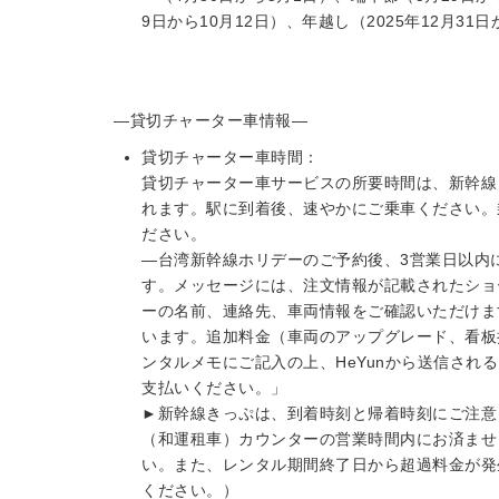
9日から10月12日）、年越し（2025年12月31
—貸切チャーター車情報—
貸切チャーター車時間：
貸切チャーター車サービスの所要時間は、新幹線
れます。駅に到着後、速やかにご乗車ください。
ださい。
—台湾新幹線ホリデーのご予約後、3営業日以内
す。メッセージには、注文情報が記載されたショ
ーの名前、連絡先、車両情報をご確認いただけま
います。追加料金（車両のアップグレード、看板
ンタルメモにご記入の上、HeYunから送信され
支払いください。」
►新幹線きっぷは、到着時刻と帰着時刻にご注意
（和運租車）カウンターの営業時間内にお済ませ
い。また、レンタル期間終了日から超過料金が発
ください。）