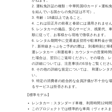
かねます。
2. 運転免許証の種類：中華民国IDカード＋運
を結んでいる国からの免許証は不可）。
3. 年齢：18歳以上であること。
4. これは旧正月の前夜と春節には適用されません
5. レンタカーの備品、安心サービス、残業代
順に従って、お客様から現地で徴収されます。
6. レンタル期間中に交通違反切符や駐車料金
7．新幹線きっぷをご予約の際は、到着時刻と帰
運レンタカー（和運租車）カウンターの営業時間
た場合は、翌日にご返却ください。その場合、レ
の詳細については、注意事項の5項をご覧くださ
8. その他の詳細な規定については、 和運レン
い。
9. 特定の消費者の総合的な会員評価が不十分
るサービスは拒否されます。
【標準モデル】
レンタカー：スタンダード車種、利用時間12時
このプロジェクトでは標準的な車両（ヴィオスま