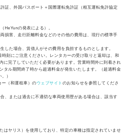
転免許証、外国パスポート＋国際運転免許証（相互運転免許協定
（HeYunの発表による）。
、車両損害、走行距離料金などのその他の費用は、現行の標準手
が発生した場合、賃借人がその費用を負担するものとします。
着時刻にご注意ください。レンタカーの受け取りと返却は、和
内に完了していただく必要があります。営業時間外に到着され
ンタル期間終了時から超過料金が発生いたします。（超過料金
い。）
タカー（和運租車）の
ウェブサイト
のお知らせを参照してくださ
な場合、または過去に不適切な車両使用歴がある場合は、該当す
間
たはヤリス）を使用しており、特定の車種は指定されていませ