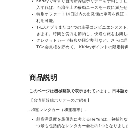
KKdayで今すぐ台湾新幹線ホリデーを予約しま
入すれば、台湾全土の移動ニーズを一度に満たせ
特別オファー！14日以内の出発便は車両を保証
利用可能。
T-EXアプリまたは4つの主要コンビニエンススト
きます。時間と労力を節約し、快適な旅をお楽し
クレジットカード特典や限定割引など、さらに詳
TGo会員権を貯めて、 KKdayポイントの限定
商品説明
このページは機械翻訳で表示されています。日本語
【台湾新幹線ホリデーのご紹介】
-和運レンタカー（和運租車）-
顧客満足度を最優先に考えるHeYunは、包括的
つ最も包括的なレンタカー会社の1つとなりまし