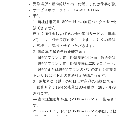
受取場所：新幹線駅の出口付近、または乗客が指
サービスホットライン：04-3609-1166
予防：
1. 当社は排気量1800cc以上の国産バイクの
はできません。
夜間追加料金およびその他の追加サービス（車両
ど）には、料金差額が発生します。ご注文の際は
お客様にご請求させていただきます。
2. 国産車の超過走行距離料金：
— 5時間プラン：走行距離制限160km、超過分は
— 8時間プラン：走行距離制限は220キロメー
— 5時間または8時間プランのバンの走行距離制
あたり15台湾ドルの超過料金が課されます。
3．追加料金（以下の項目は本商品の価格に含ま
―残業料金：15分の残業は30分単位（285ドル/
されます。
— 夜間送迎追加料金（23:00～05:59）：
す。
23:00～23:59、および05:00～05:59の間は