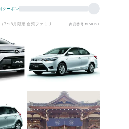
回クーポン
【台湾新幹線ホリデー】嘉義和運レンタカー（和運租車）12時間サービス（7〜8月限定 台湾ファミリーマートのソフトクリーム「Fami!ce」プレゼント）
商品番号 #158191