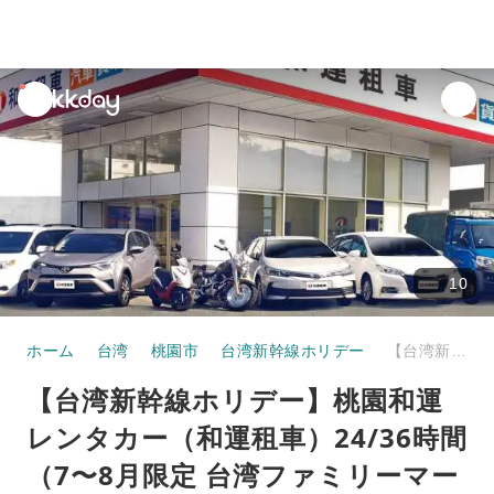
unread
notifications
10
ホーム
台湾
桃園市
台湾新幹線ホリデー
【台湾新幹線ホリデー】桃園和運レンタカー（和運租車）24/36時間（7〜8月限定 台湾ファミリーマートのソフトクリーム「Fami!ce」プレゼント）
【台湾新幹線ホリデー】桃園和運
レンタカー（和運租車）24/36時間
（7〜8月限定 台湾ファミリーマー