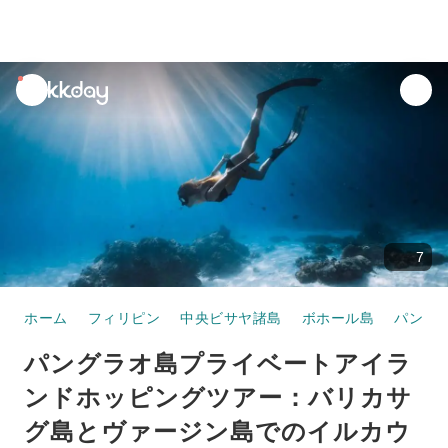
unread
notifications
7
ホーム
フィリピン
中央ビサヤ諸島
ボホール島
パンラ
パングラオ島プライベートアイラ
ンドホッピングツアー：バリカサ
グ島とヴァージン島でのイルカウ