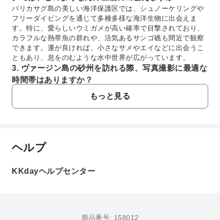
バリカサグ島の美しい海洋保護区では、シュノーケリングや
フリーダイビングを通じて多種多様な海洋生物に出会えま
す。特に、愛らしいウミガメが高い確率で目撃されており、
カラフルな熱帯魚の群れや、活気あるサンゴ礁も間近で観察
できます。運が良ければ、小さなサメやエイなどに出会うこ
ともあり、息をのむような水中世界が広がっています。
3. ヴァージン島の砂州を訪れる際、写真撮影に最適な
時間帯はありますか？
ヴァージン島の魅惑的な砂州は、潮の満ち引きによって出現
もっと見る
する時間が異なります。一般的に干潮時に完全に姿を現すた
め、その時間帯に合わせて訪れるのが最適です。写真撮影に
は、日差しが柔らかく、空の色が美しい午前中や遅い午後が
特におすすめです。白い砂州とターコイズブルーの海のコン
トラストが際立ち、SNS映えする素晴らしい写真やビデオを
ヘルプ
よくあるご質問
撮影できます。
4. イルカウォッチングはツアー中に高確率で楽しめま
KKdayヘルプセンター
すか？
1. バリカサグ島を訪れるのに最適な時期はいつで
イルカウォッチングは、このアイランドホッピングツアーの
すか？
重要なハイライトの一つです。野生のイルカとの遭遇は自然
バリカサグ島とフィリピン全体の訪問には、一般的に11
の状況に左右されるため100%保証はできませんが、早朝の
月から5月の乾季が最適です。この時期は天候が安定し、
時間帯はイルカが活発に活動するため、遭遇する確率が非常
商品番号: 158012
海水の透明度が高く、シュノーケリングやフリーダイビ