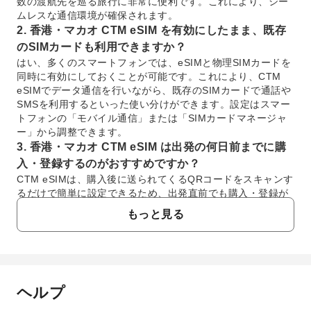
数の渡航先を巡る旅行に非常に便利です。これにより、シー
ムレスな通信環境が確保されます。
2. 香港・マカオ CTM eSIM を有効にしたまま、既存
のSIMカードも利用できますか？
はい、多くのスマートフォンでは、eSIMと物理SIMカードを
同時に有効にしておくことが可能です。これにより、CTM
eSIMでデータ通信を行いながら、既存のSIMカードで通話や
SMSを利用するといった使い分けができます。設定はスマー
トフォンの「モバイル通信」または「SIMカードマネージャ
ー」から調整できます。
3. 香港・マカオ CTM eSIM は出発の何日前までに購
入・登録するのがおすすめですか？
CTM eSIMは、購入後に送られてくるQRコードをスキャンす
るだけで簡単に設定できるため、出発直前でも購入・登録が
可能です。ただし、設定の確認や万が一のトラブルに備え、
もっと見る
出発の1〜2日前までには購入・設定を完了させておくことを
おすすめします。QRコードは購入後すぐに届きます。
4. 香港・マカオ CTM eSIM は購入後、すぐに利用開
始できますか？
はい、CTM eSIMは購入後、すぐにQRコードがメールで送ら
ヘルプ
よくあるご質問
れてきます。このQRコードをスキャンしてデバイスにeSIM
プロファイルをインストールすれば、設定は完了です。ただ