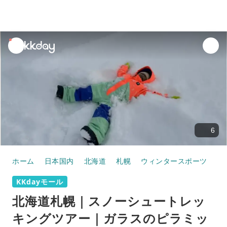
unread
notifications
6
ホーム
日本国内
北海道
札幌
ウィンタースポーツ
北
KKdayモール
北海道札幌｜スノーシュートレッ
キングツアー｜ガラスのピラミッ