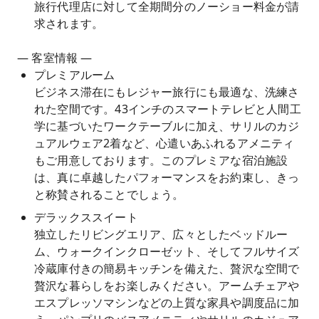
旅行代理店に対して全期間分のノーショー料金が請
求されます。
— 客室情報 —
プレミアルーム
ビジネス滞在にもレジャー旅行にも最適な、洗練さ
れた空間です。43インチのスマートテレビと人間工
学に基づいたワークテーブルに加え、サリルのカジ
ュアルウェア2着など、心遣いあふれるアメニティ
もご用意しております。このプレミアな宿泊施設
は、真に卓越したパフォーマンスをお約束し、きっ
と称賛されることでしょう。
デラックススイート
独立したリビングエリア、広々としたベッドルー
ム、ウォークインクローゼット、そしてフルサイズ
冷蔵庫付きの簡易キッチンを備えた、贅沢な空間で
贅沢な暮らしをお楽しみください。アームチェアや
エスプレッソマシンなどの上質な家具や調度品に加