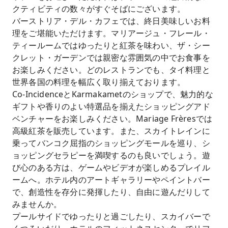
クティビティの数々がすぐそばにございます。
バーストリア・デル・カフェでは、終日美味しいお料
理をご堪能いただけます。マリアージュ・フレール・
ティールームではゆったりと紅茶を味わい、ザ・シー
クレット・ガーデンでは親密な雰囲気の中でお食事を
お楽しみください。どのレストランでも、タイ料理と
世界各国の料理を幅広く取り揃えております。
Co-IncidenceとKarmakametのショップで、魅力的な
ギフトや香りのよい特選品を揃えたショッピングアド
ベンチャーをお楽しみください。Mariage Frèresでは
高級紅茶を販売しています。また、スカイトレインに
乗ってバンコク屈指のショッピングモールを巡り、シ
ョッピングセラピーを満喫するのも良いでしょう。遊
び心のある方は、ゲームやビデオが楽しめるプレイル
ームへ。ホテル内のアートギャラリーやペイントバー
で、創造性を存分に発揮したり、自由に遊んだりして
みませんか。
プールサイドでゆったりと過ごしたり、スカイバーで