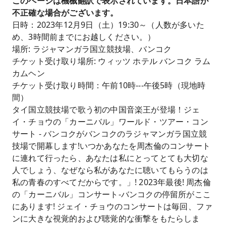
このページは機械翻訳で表示されています。日本語が
不正確な場合がございます。
日時：2023年12月9日（土）19:30～（人数が多いた
め、3時間前までにお越しください。）
場所: ラジャマンガラ国立競技場、バンコク
チケット受け取り場所: ウィッツ ホテル バンコク ラム
カムヘン
チケット受け取り時間：午前10時---午後5時（現地時
間）
タイ国立競技場で歌う初の中国音楽王が登場！ジェ
イ・チョウの「カーニバル」ワールド・ツアー・コン
サート - バンコクがバンコクのラジャマンガラ国立競
技場で開幕します!いつかあなたを周杰倫のコンサート
に連れて行ったら、あなたは私にとってとても大切な
人でしょう、なぜなら私があなたに聴いてもらうのは
私の青春のすべてだからです。」! 2023年最後! 周杰倫
の「カーニバル」コンサート-バンコクの停留所がここ
にあります! ジェイ・チョウのコンサートは毎回、ファ
ンに大きな視覚的および聴覚的な衝撃をもたらしま